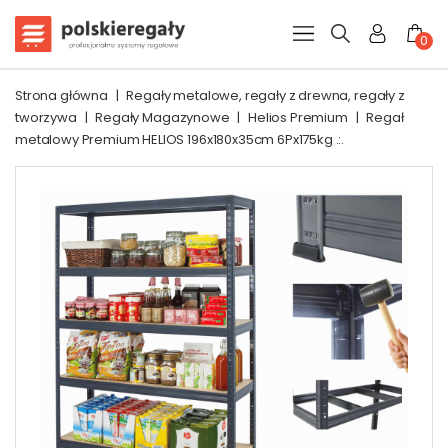
0
Strona główna
|
Regały metalowe, regały z drewna, regały z
tworzywa
|
Regały Magazynowe
|
Helios Premium
|
Regał
metalowy Premium HELIOS 196x180x35cm 6Px175kg .:.