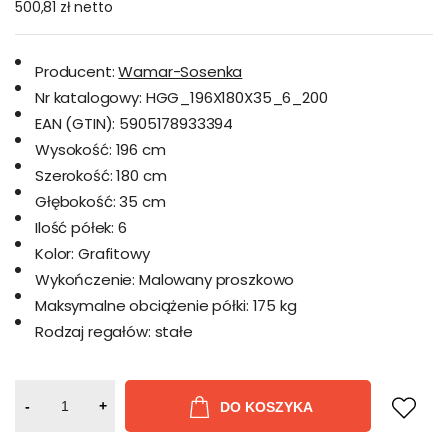
500,81 zł
netto
Producent:
Wamar-Sosenka
Nr katalogowy:
HGG_196X180X35_6_200
EAN (GTIN):
5905178933394
Wysokość:
196 cm
Szerokość:
180 cm
Głębokość:
35 cm
Ilość półek:
6
Kolor:
Grafitowy
Wykończenie:
Malowany proszkowo
Maksymalne obciążenie półki:
175 kg
Rodzaj regałów:
stałe
-
+
DO KOSZYKA