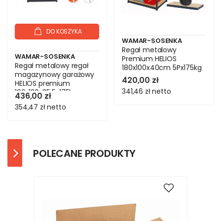
DO KOSZYKA
WAMAR-SOSENKA
Regał metalowy
WAMAR-SOSENKA
Premium HELIOS
Regał metalowy regał
180x100x40cm 5Px175kg
magazynowy garażowy
.:.
420,00 zł
HELIOS premium
341,46 zł
netto
196x120x35 5x175kg
436,00 zł
354,47 zł
netto
POLECANE PRODUKTY