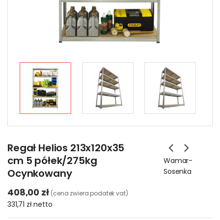
Regał Helios 213x120x35
cm 5 półek/275kg
Wamar-
Ocynkowany
Sosenka
408,00 zł
(cena zwiera podatek vat)
331,71 zł
netto