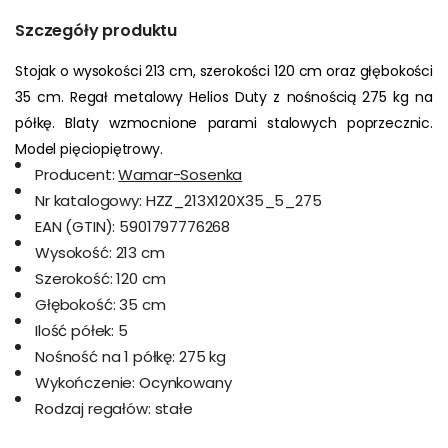
Szczegóły produktu
Stojak o wysokości 213 cm, szerokości 120 cm oraz głębokości 
35 cm. Regał metalowy Helios Duty z nośnością 275 kg na 
półkę. Blaty wzmocnione parami stalowych poprzecznic. 
Model pięciopiętrowy.
Producent:
Wamar-Sosenka
Nr katalogowy:
HZZ_213X120X35_5_275
EAN (GTIN):
5901797776268
Wysokość:
213 cm
Szerokość:
120 cm
Głębokość:
35 cm
Ilość półek:
5
Nośność na 1 półkę:
275 kg
Wykończenie:
Ocynkowany
Rodzaj regałów:
stałe