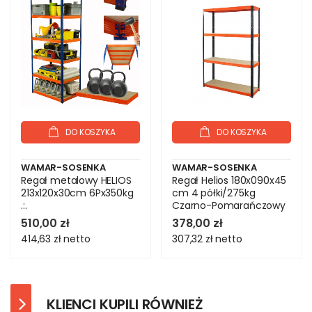
DO KOSZYKA
DO KOSZYKA
WAMAR-SOSENKA
WAMAR-SOSENKA
Regał metalowy HELIOS
Regał Helios 180x090x45
213x120x30cm 6Px350kg
cm 4 półki/275kg
.:.
Czarno-Pomarańczowy
510,00 zł
378,00 zł
414,63 zł
netto
307,32 zł
netto
KLIENCI KUPILI RÓWNIEŻ