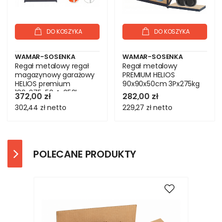
DO KOSZYKA
DO KOSZYKA
WAMAR-SOSENKA
WAMAR-SOSENKA
Regał metalowy regał
Regał metalowy
magazynowy garażowy
PREMIUM HELIOS
HELIOS premium
90x90x50cm 3Px275kg
180x075x50 4x350kg
372,00 zł
282,00 zł
302,44 zł
netto
229,27 zł
netto
POLECANE PRODUKTY