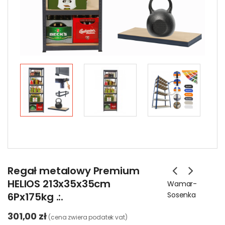
Regał metalowy Premium
HELIOS 213x35x35cm
Wamar-
6Px175kg .:.
Sosenka
301,00 zł
(cena zwiera podatek vat)