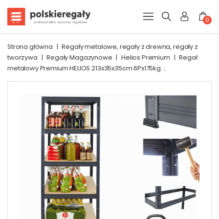
0
Strona główna
|
Regały metalowe, regały z drewna, regały z
tworzywa
|
Regały Magazynowe
|
Helios Premium
|
Regał
metalowy Premium HELIOS 213x35x35cm 6Px175kg .:.