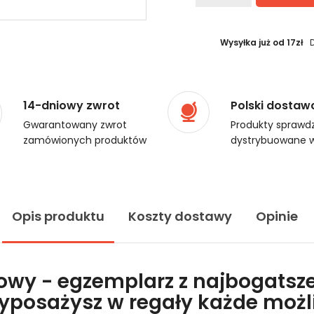
Wysyłka już od 17zł
14-dniowy zwrot
Polski dostaw
Gwarantowany zwrot
Produkty sprawdz
zamówionych produktów
dystrybuowane w
Opis produktu
Koszty dostawy
Opinie
lowy - egzemplarz z najbogatsze
wyposażysz w regały każde moż