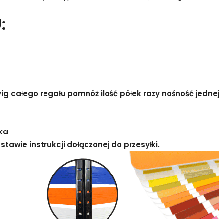
:
g całego regału pomnóż ilość półek razy nośność jednej 
ka
awie instrukcji dołączonej do przesyłki.