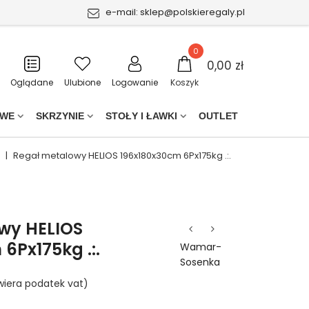
e-mail:
sklep@polskieregaly.pl
0
0,00 zł
Oglądane
Ulubione
Logowanie
Koszyk
OWE
SKRZYNIE
STOŁY I ŁAWKI
OUTLET
|
Regał metalowy HELIOS 196x180x30cm 6Px175kg .:.
wy HELIOS
6Px175kg .:.
Wamar-
Sosenka
wiera podatek vat)