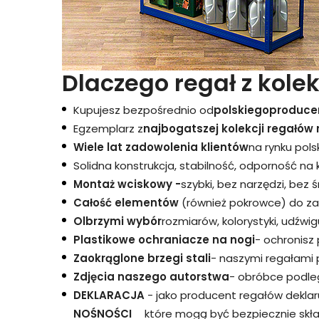
Dlaczego regał z kolek
Kupujesz bezpośrednio od
polskiego
produce
Egzemplarz z
najbogatszej kolekcji regałów 
Wiele lat zadowolenia klientów
na rynku pols
Solidna konstrukcja, stabilność, odporność na
Montaż wciskowy -
szybki, bez narzędzi, bez 
Całość elementów
(również pokrowce) do za
Olbrzymi wybór
rozmiarów, kolorystyki, udźwigu
Plastikowe ochraniacze na nogi
- ochronisz
Zaokrąglone brzegi stali
- naszymi regałami 
Zdjęcia naszego autorstwa
- obróbce podleg
DEKLARACJA
- jako producent regałów dekla
NOŚNOŚCI
które mogą być bezpiecznie skł