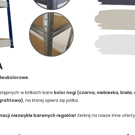
A
dwukolorowe.
dostępnych w kółkach barw
kolor nogi (czarna, niebieska, biała
grafitowa)
, na której opiera się półka.
inacji niezwykle barwnych regałów!
Zerknij na nasze inne oferty