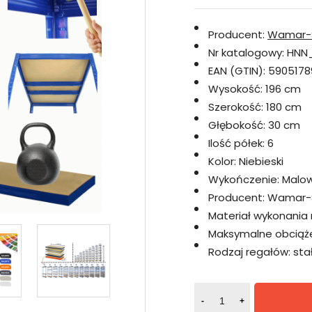
Producent:
Wamar-
Nr katalogowy:
HNN_
EAN (GTIN):
5905178
Wysokość:
196 cm
Szerokość:
180 cm
Głębokość:
30 cm
Ilość półek:
6
Kolor:
Niebieski
Wykończenie:
Malo
Producent:
Wamar-
Materiał wykonania 
Maksymalne obciążen
Rodzaj regałów:
sta
-
+