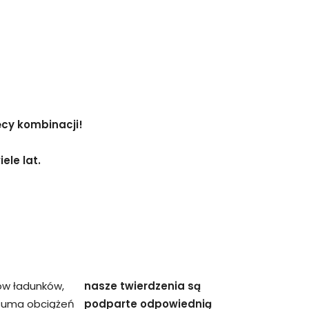
ęcy kombinacji!
ele lat.
ów ładunków,
nasze twierdzenia są
 suma obciążeń
podparte odpowiednią