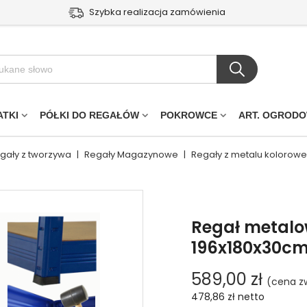
Szybka realizacja zamówienia
ATKI
PÓŁKI DO REGAŁÓW
POKROWCE
ART. OGROD
egały z tworzywa
|
Regały Magazynowe
|
Regały z metalu kolorowe
Regał metalo
196x180x30cm 
589,00 zł
(cena z
478,86 zł
netto