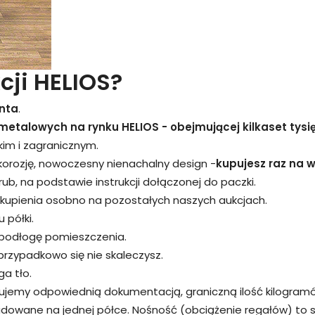
cji HELIOS?
nta
.
metalowych na rynku HELIOS - obejmującej kilkaset tysi
kim i zagranicznym.
 korozję, nowoczesny nienachalny design -
kupujesz raz na wi
śrub, na podstawie instrukcji dołączonej do paczki.
kupienia osobno na pozostałych naszych aukcjach.
 półki.
 podłogę pomieszczenia.
przypadkowo się nie skaleczysz.
a tło.
rujemy odpowiednią dokumentacją, graniczną ilość kilogram
adowane na jednej półce. Nośność (obciążenie regałów) to