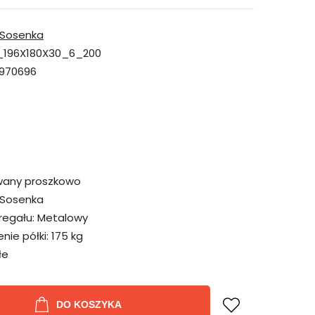
Sosenka
196X180X30_6_200
970696
wany proszkowo
Sosenka
regału:
Metalowy
ie półki:
175 kg
łe
DO KOSZYKA