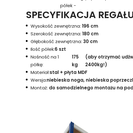
półek -
SPECYFIKACJA REGAŁU
Wysokość zewnętrzna:
196 cm
Szerokość zewnętrzna:
180 cm
Głębokość zewnętrzna:
30 cm
Ilość półek:
6 szt
Nośność na 1
175
(aby otrzymać udźwi
półkę:
kg
2400kg!)
Materiał:
stal + płyta MDF
Wersja:
niebieska noga, niebieska poprzecz
Montaż:
do samodzielnego montażu na podst