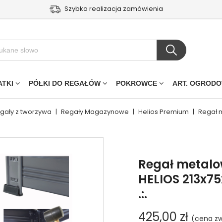
Szybka realizacja zamówienia
ATKI
PÓŁKI DO REGAŁÓW
POKROWCE
ART. OGROD
egały z tworzywa
|
Regały Magazynowe
|
Helios Premium
|
Regał 
Regał metal
HELIOS 213x7
.:.
425,00 zł
(cena zw