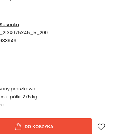
Sosenka
_213X075X45_5_200
933943
wany proszkowo
ie półki:
275 kg
łe
DO KOSZYKA