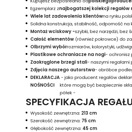
Kupujesz bezpośrednio od
polskiego
produce
Egzemplarz z
najbogatszej kolekcji regałów 
Wiele lat zadowolenia klientów
na rynku pols
Solidna konstrukcja, stabilność, odporność na
Montaż wciskowy -
szybki, bez narzędzi, bez 
Całość elementów
(również pokrowce) do za
Olbrzymi wybór
rozmiarów, kolorystyki, udźwigu
Plastikowe ochraniacze na nogi
- ochronisz
Zaokrąglone brzegi stali
- naszymi regałami 
Zdjęcia naszego autorstwa
- obróbce podleg
DEKLARACJA
- jako producent regałów dekla
NOŚNOŚCI
które mogą być bezpiecznie skł
półek -
SPECYFIKACJA REGAŁU
Wysokość zewnętrzna:
213 cm
Szerokość zewnętrzna:
75 cm
Głębokość zewnętrzna:
45 cm