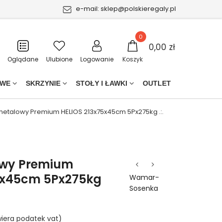
e-mail:
sklep@polskieregaly.pl
0
0,00 zł
Oglądane
Ulubione
Logowanie
Koszyk
OWE
SKRZYNIE
STOŁY I ŁAWKI
OUTLET
metalowy Premium HELIOS 213x75x45cm 5Px275kg .:.
owy Premium
5x45cm 5Px275kg
Wamar-
Sosenka
iera podatek vat)