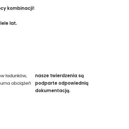
ęcy kombinacji!
ele lat.
ów ładunków,
nasze twierdzenia są
 suma obciążeń
podparte odpowiednią
dokumentacją.