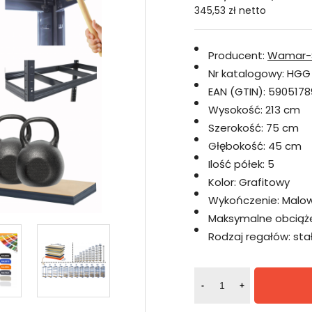
345,53 zł
netto
Producent:
Wamar-
Nr katalogowy:
HGG
EAN (GTIN):
5905178
Wysokość:
213 cm
Szerokość:
75 cm
Głębokość:
45 cm
Ilość półek:
5
Kolor:
Grafitowy
Wykończenie:
Malo
Maksymalne obciążen
Rodzaj regałów:
sta
-
+