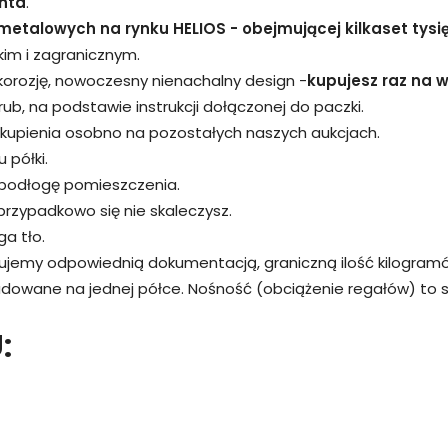
nta
.
metalowych na rynku HELIOS - obejmującej kilkaset tysi
kim i zagranicznym.
 korozję, nowoczesny nienachalny design -
kupujesz raz na wi
śrub, na podstawie instrukcji dołączonej do paczki.
kupienia osobno na pozostałych naszych aukcjach.
 półki.
 podłogę pomieszczenia.
przypadkowo się nie skaleczysz.
a tło.
rujemy odpowiednią dokumentacją, graniczną ilość kilogram
adowane na jednej półce. Nośność (obciążenie regałów) to
: