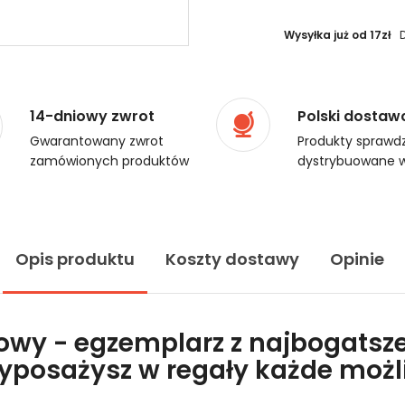
Wysyłka już od 17zł
14-dniowy zwrot
Polski dostaw
Gwarantowany zwrot
Produkty sprawdz
zamówionych produktów
dystrybuowane w
Opis produktu
Koszty dostawy
Opinie
lowy - egzemplarz z najbogatsze
wyposażysz w regały każde moż