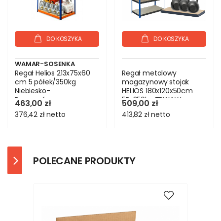
DO KOSZYKA
DO KOSZYKA
WAMAR-SOSENKA
Regał Helios 213x75x60
Regał metalowy
cm 5 półek/350kg
magazynowy stojak
Niebiesko-
HELIOS 180x120x50cm
Pomarańczowy
5Px350kg TRWAŁY
463,00 zł
509,00 zł
376,42 zł
netto
413,82 zł
netto
POLECANE PRODUKTY