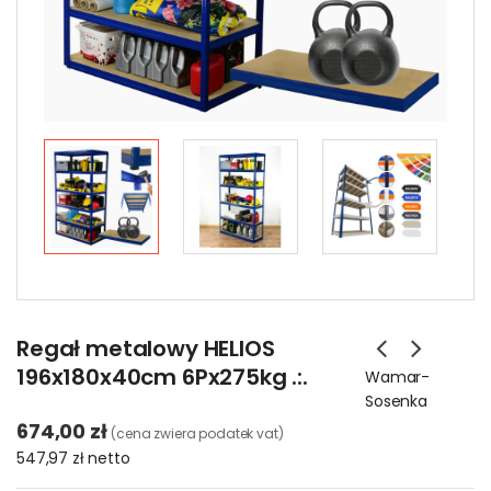
Regał metalowy HELIOS
196x180x40cm 6Px275kg .:.
Wamar-
Sosenka
674,00 zł
(cena zwiera podatek vat)
547,97 zł
netto