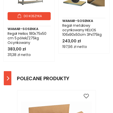
DO KOSZYKA
WAMAR-SOSENKA
Regał metalowy
WAMAR-SOSENKA
ocynkowany HELIOS
Regał Helios 180x75x50
106x90x50cm 3Px175kg
cm 5 półek/275kg
243,00 zł
Ocynkowany
197,56 zł
netto
383,00 zł
311,38 zł
netto
POLECANE PRODUKTY