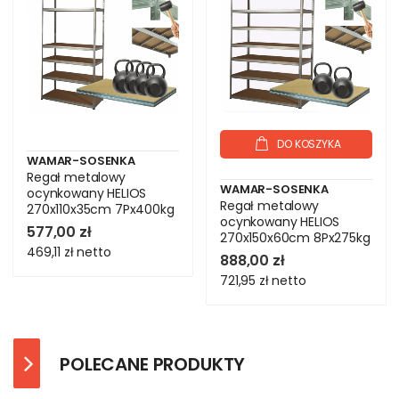
DO KOSZYKA
WAMAR-SOSENKA
Regał metalowy
WAMAR-SOSENKA
ocynkowany HELIOS
Regał metalowy
270x110x35cm 7Px400kg
ocynkowany HELIOS
.:.
577,00 zł
270x150x60cm 8Px275kg
469,11 zł
netto
.:.
888,00 zł
721,95 zł
netto
POLECANE PRODUKTY