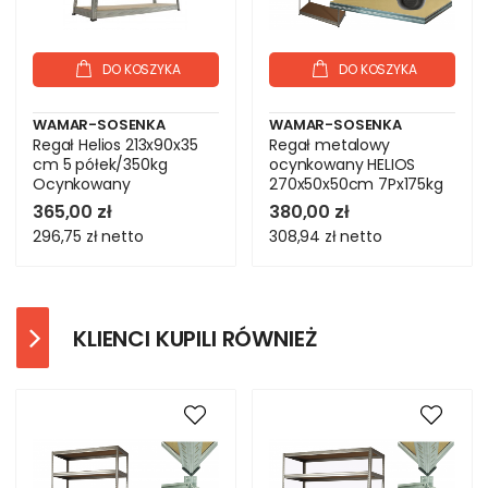
DO KOSZYKA
DO KOSZYKA
WAMAR-SOSENKA
WAMAR-SOSENKA
Regał Helios 213x90x35
Regał metalowy
cm 5 półek/350kg
ocynkowany HELIOS
Ocynkowany
270x50x50cm 7Px175kg
.:.
365,00 zł
380,00 zł
296,75 zł
netto
308,94 zł
netto
KLIENCI KUPILI RÓWNIEŻ