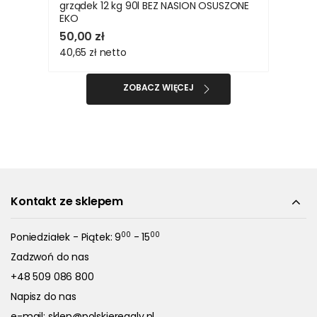
grządek 12 kg 90l BEZ NASION OSUSZONE
EKO
50,00 zł
40,65 zł
netto
ZOBACZ WIĘCEJ
Kontakt ze sklepem
00
00
Poniedziałek - Piątek: 9
- 15
Zadzwoń do nas
+48 509 086 800
Napisz do nas
e-mail:
sklep@polskieregaly.pl