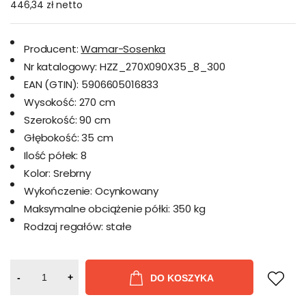
446,34 zł
netto
Producent:
Wamar-Sosenka
Nr katalogowy:
HZZ_270X090X35_8_300
EAN (GTIN):
5906605016833
Wysokość:
270 cm
Szerokość:
90 cm
Głębokość:
35 cm
Ilość półek:
8
Kolor:
Srebrny
Wykończenie:
Ocynkowany
Maksymalne obciążenie półki:
350 kg
Rodzaj regałów:
stałe
-
+
DO KOSZYKA