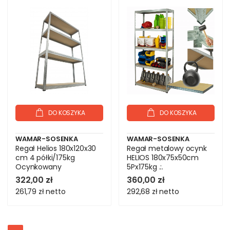
DO KOSZYKA
DO KOSZYKA
WAMAR-SOSENKA
WAMAR-SOSENKA
Regał Helios 180x120x30
Regał metalowy ocynk
cm 4 półki/175kg
HELIOS 180x75x50cm
Ocynkowany
5Px175kg .:.
322,00 zł
360,00 zł
261,79 zł
netto
292,68 zł
netto