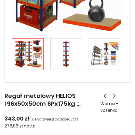
Regał metalowy HELIOS
196x50x50cm 6Px175kg .:.
Wamar-
Sosenka
343,00 zł
(cena zwiera podatek vat)
278,86 zł
netto