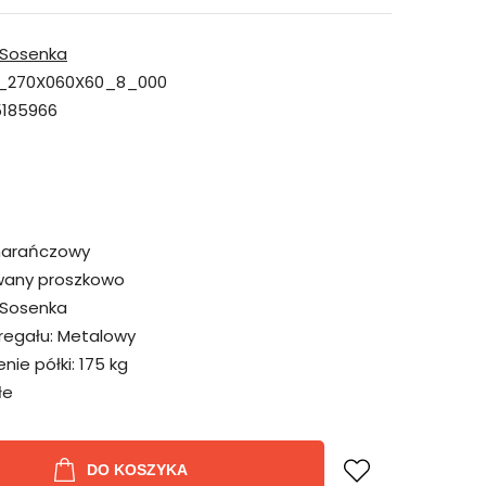
Sosenka
_270X060X60_8_000
185966
omarańczowy
wany proszkowo
Sosenka
regału:
Metalowy
ie półki:
175 kg
łe
DO KOSZYKA