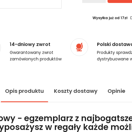
Wysyłka już od 17zł
14-dniowy zwrot
Polski dostaw
Gwarantowany zwrot
Produkty sprawdz
zamówionych produktów
dystrybuowane w
Opis produktu
Koszty dostawy
Opinie
lowy - egzemplarz z najbogatsze
wyposażysz w regały każde moż