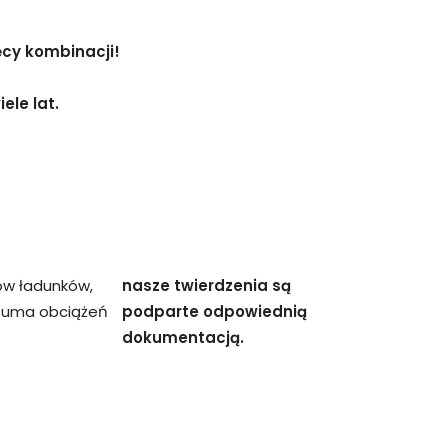
ęcy kombinacji!
ele lat.
ów ładunków,
nasze twierdzenia są
 suma obciążeń
podparte odpowiednią
dokumentacją.