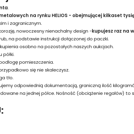
nta
.
metalowych na rynku HELIOS - obejmującej kilkaset tysi
kim i zagranicznym.
 korozję, nowoczesny nienachalny design -
kupujesz raz na wi
śrub, na podstawie instrukcji dołączonej do paczki.
kupienia osobno na pozostałych naszych aukcjach.
 półki.
 podłogę pomieszczenia.
przypadkowo się nie skaleczysz.
a tło.
rujemy odpowiednią dokumentacją, graniczną ilość kilogram
adowane na jednej półce. Nośność (obciążenie regałów) to
: