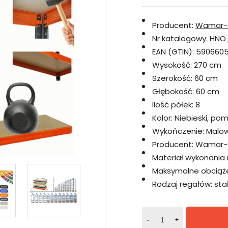
Producent:
Wamar-
Nr katalogowy:
HNO
EAN (GTIN):
5906605
Wysokość:
270 cm
Szerokość:
60 cm
Głębokość:
60 cm
Ilość półek:
8
Kolor:
Niebieski, p
Wykończenie:
Malo
Producent:
Wamar-
Materiał wykonania 
Maksymalne obciążen
Rodzaj regałów:
sta
-
+