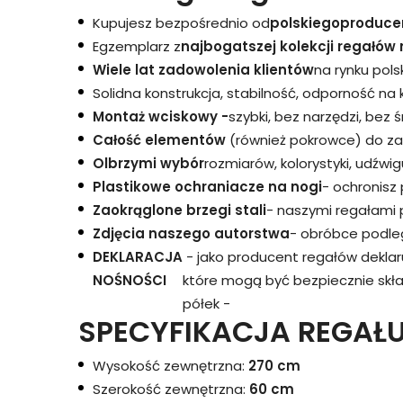
Kupujesz bezpośrednio od
polskiego
produce
Egzemplarz z
najbogatszej kolekcji regałów 
Wiele lat zadowolenia klientów
na rynku pols
Solidna konstrukcja, stabilność, odporność na
Montaż wciskowy -
szybki, bez narzędzi, bez 
Całość elementów
(również pokrowce) do za
Olbrzymi wybór
rozmiarów, kolorystyki, udźwigu
Plastikowe ochraniacze na nogi
- ochronisz
Zaokrąglone brzegi stali
- naszymi regałami 
Zdjęcia naszego autorstwa
- obróbce podleg
DEKLARACJA
- jako producent regałów dekla
NOŚNOŚCI
które mogą być bezpiecznie skł
półek -
SPECYFIKACJA REGAŁU
Wysokość zewnętrzna:
270 cm
Szerokość zewnętrzna:
60 cm