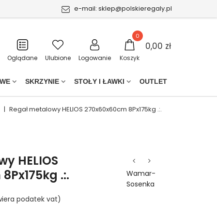
e-mail:
sklep@polskieregaly.pl
0
0,00 zł
Oglądane
Ulubione
Logowanie
Koszyk
OWE
SKRZYNIE
STOŁY I ŁAWKI
OUTLET
|
Regał metalowy HELIOS 270x60x60cm 8Px175kg .:.
wy HELIOS
Px175kg .:.
Wamar-
Sosenka
iera podatek vat)