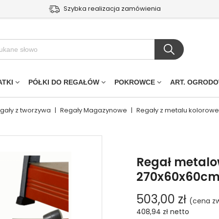
Szybka realizacja zamówienia
ATKI
PÓŁKI DO REGAŁÓW
POKROWCE
ART. OGROD
egały z tworzywa
|
Regały Magazynowe
|
Regały z metalu kolorowe
Regał metalo
270x60x60cm 8
503,00 zł
(cena zw
408,94 zł
netto