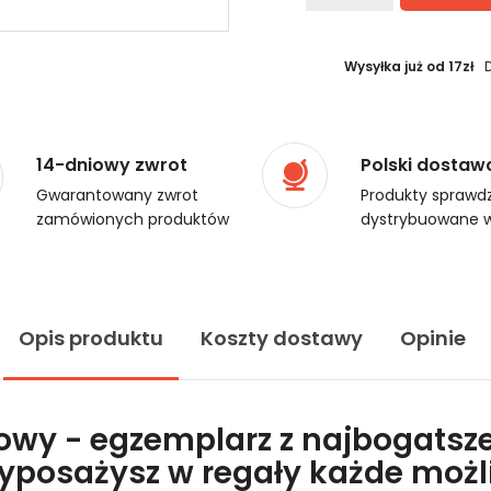
Wysyłka już od 17zł
14-dniowy zwrot
Polski dostaw
Gwarantowany zwrot
Produkty sprawdz
zamówionych produktów
dystrybuowane w
Opis produktu
Koszty dostawy
Opinie
lowy - egzemplarz z najbogatsze
wyposażysz w regały każde moż