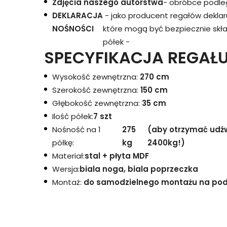
Zdjęcia naszego autorstwa
- obróbce podleg
DEKLARACJA
- jako producent regałów dekla
NOŚNOŚCI
które mogą być bezpiecznie skł
półek -
SPECYFIKACJA REGAŁU
Wysokość zewnętrzna:
270 cm
Szerokość zewnętrzna:
150 cm
Głębokość zewnętrzna:
35 cm
Ilość półek:
7 szt
Nośność na 1
275
(aby otrzymać udźwi
półkę:
kg
2400kg!)
Materiał:
stal + płyta MDF
Wersja:
biala noga, biala poprzeczka
Montaż:
do samodzielnego montażu na podst