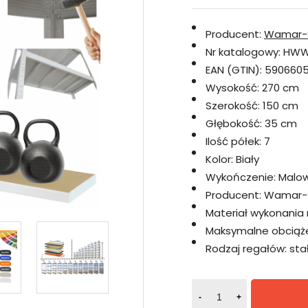
Producent:
Wamar-
Nr katalogowy:
HWW
EAN (GTIN):
5906605
Wysokość:
270 cm
Szerokość:
150 cm
Głębokość:
35 cm
Ilość półek:
7
Kolor:
Biały
Wykończenie:
Malo
Producent:
Wamar-
Materiał wykonania 
Maksymalne obciążen
Rodzaj regałów:
sta
-
+