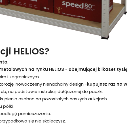
cji HELIOS?
nta
.
metalowych na rynku HELIOS - obejmującej kilkaset tysi
kim i zagranicznym.
 korozję, nowoczesny nienachalny design -
kupujesz raz na wi
śrub, na podstawie instrukcji dołączonej do paczki.
kupienia osobno na pozostałych naszych aukcjach.
 półki.
 podłogę pomieszczenia.
przypadkowo się nie skaleczysz.