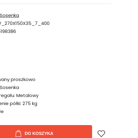
Sosenka
_270X150X35_7_400
198386
wany proszkowo
Sosenka
regału:
Metalowy
ie półki:
275 kg
łe
DO KOSZYKA