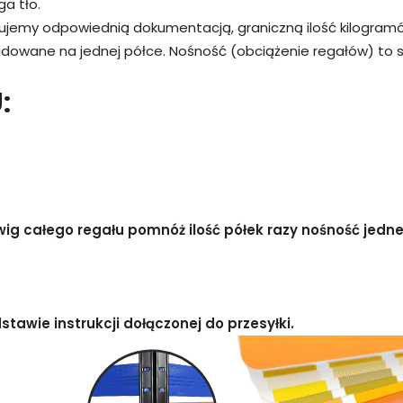
a tło.
rujemy odpowiednią dokumentacją, graniczną ilość kilogram
adowane na jednej półce. Nośność (obciążenie regałów) to
:
g całego regału pomnóż ilość półek razy nośność jednej
awie instrukcji dołączonej do przesyłki.