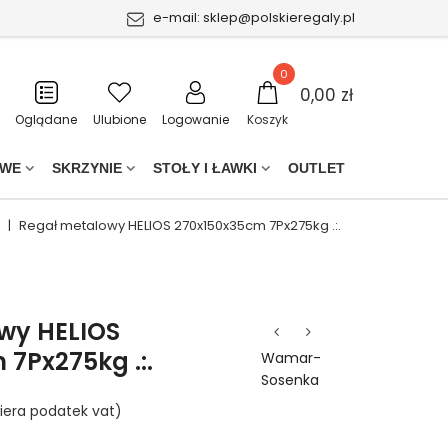
e-mail:
sklep@polskieregaly.pl
0
0,00 zł
Oglądane
Ulubione
Logowanie
Koszyk
OWE
SKRZYNIE
STOŁY I ŁAWKI
OUTLET
|
Regał metalowy HELIOS 270x150x35cm 7Px275kg .:.
wy HELIOS
7Px275kg .:.
Wamar-
Sosenka
iera podatek vat)