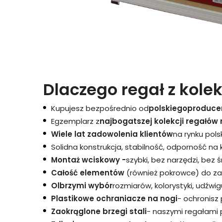
Dlaczego regał z kolek
Kupujesz bezpośrednio od
polskiego
produce
Egzemplarz z
najbogatszej kolekcji regałów 
Wiele lat zadowolenia klientów
na rynku pols
Solidna konstrukcja, stabilność, odporność na
Montaż wciskowy -
szybki, bez narzędzi, bez 
Całość elementów
(również pokrowce) do za
Olbrzymi wybór
rozmiarów, kolorystyki, udźwigu
Plastikowe ochraniacze na nogi
- ochronisz
Zaokrąglone brzegi stali
- naszymi regałami 