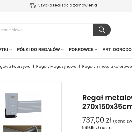
Szybka realizacja zamówienia
ATKI
PÓŁKI DO REGAŁÓW
POKROWCE
ART. OGROD
egały z tworzywa
|
Regały Magazynowe
|
Regały z metalu kolorowe
Regał metalo
270x150x35cm 
737,00 zł
(cena zw
599,19 zł
netto