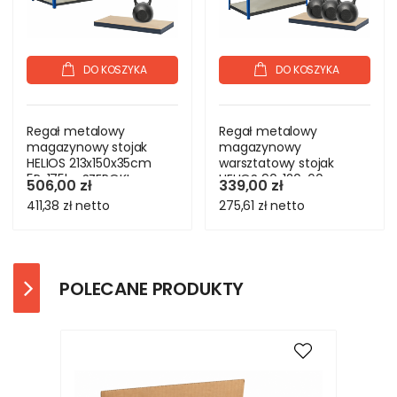
DO KOSZYKA
DO KOSZYKA
Regał metalowy
Regał metalowy
magazynowy stojak
magazynowy
HELIOS 213x150x35cm
warsztatowy stojak
5Px175kg SZEROKI
HELIOS 90x120x60cm
506,00 zł
339,00 zł
MOCNY
3Px350kg
411,38 zł
netto
275,61 zł
netto
POLECANE PRODUKTY