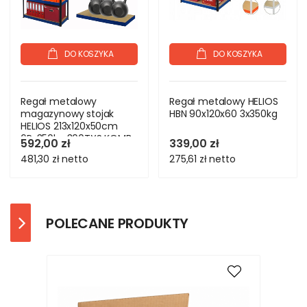
DO KOSZYKA
DO KOSZYKA
Regał metalowy
Regał metalowy HELIOS
magazynowy stojak
HBN 90x120x60 3x350kg
HELIOS 213x120x50cm
6Px350kg 300TYS KOMB
592,00 zł
339,00 zł
481,30 zł
netto
275,61 zł
netto
POLECANE PRODUKTY