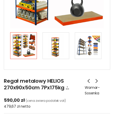
Regał metalowy HELIOS
270x90x50cm 7Px175kg .:.
Wamar-
Sosenka
590,00 zł
(cena zwiera podatek vat)
479,67 zł
netto