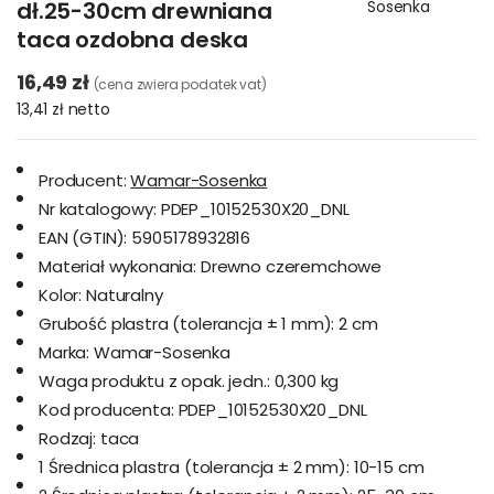
dł.25-30cm drewniana
Sosenka
taca ozdobna deska
16,49 zł
(cena zwiera podatek vat)
13,41 zł
netto
Producent:
Wamar-Sosenka
Nr katalogowy:
PDEP_10152530X20_DNL
EAN (GTIN):
5905178932816
Materiał wykonania:
Drewno czeremchowe
Kolor:
Naturalny
Grubość plastra (tolerancja ± 1 mm):
2 cm
Marka:
Wamar-Sosenka
Waga produktu z opak. jedn.:
0,300 kg
Kod producenta:
PDEP_10152530X20_DNL
Rodzaj:
taca
1 Średnica plastra (tolerancja ± 2 mm):
10-15 cm