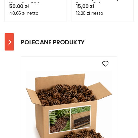
15cm 6szt ECO
Drewno Dębu
50,00 zł
15,00 zł
40,65 zł
netto
12,20 zł
netto
POLECANE PRODUKTY