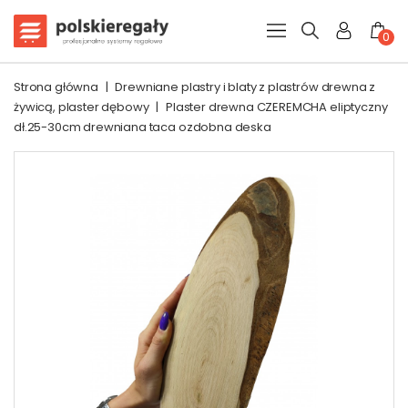
0
Strona główna
|
Drewniane plastry i blaty z plastrów drewna z
żywicą, plaster dębowy
|
Plaster drewna CZEREMCHA eliptyczny
dł.25-30cm drewniana taca ozdobna deska