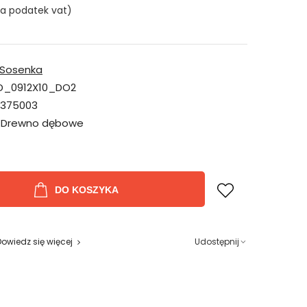
ra podatek vat)
Sosenka
D_0912X10_DO2
7375003
Drewno dębowe
DO KOSZYKA
Dowiedz się więcej
Udostępnij