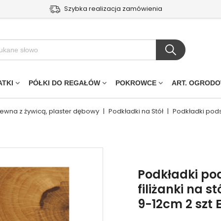
Szybka realizacja zamówienia
ATKI
PÓŁKI DO REGAŁÓW
POKROWCE
ART. OGROD
drewna z żywicą, plaster dębowy
|
Podkładki na Stół
|
Podkładki pods
Podkładki po
filiżanki na 
9-12cm 2 szt