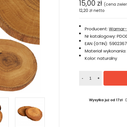
15,00 zł
(cena zwie
12,20 zł
netto
Producent:
Wamar-
Nr katalogowy:
PDO
EAN (GTIN):
590236
Materiał wykonania:
Kolor:
naturalny
-
+
Wysyłka już od 17zł