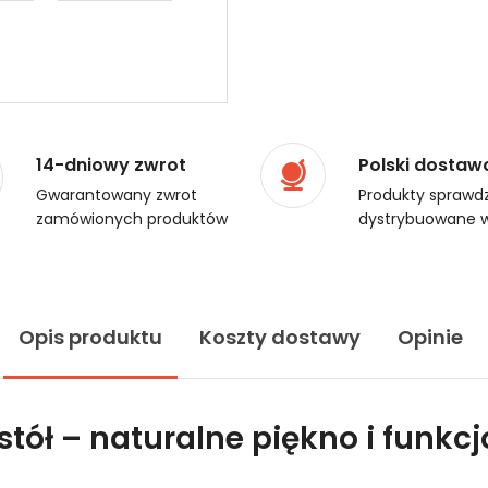
14-dniowy zwrot
Polski dostaw
Gwarantowany zwrot
Produkty sprawdz
zamówionych produktów
dystrybuowane w
Opis produktu
Koszty dostawy
Opinie
tół – naturalne piękno i funk