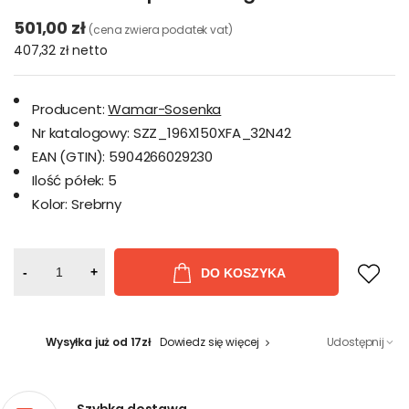
501,00 zł
(cena zwiera podatek vat)
407,32 zł
netto
Producent:
Wamar-Sosenka
Nr katalogowy:
SZZ_196X150XFA_32N42
EAN (GTIN):
5904266029230
Ilość półek:
5
Kolor:
Srebrny
-
+
DO KOSZYKA
Wysyłka już od 17zł
Dowiedz się więcej
Udostępnij