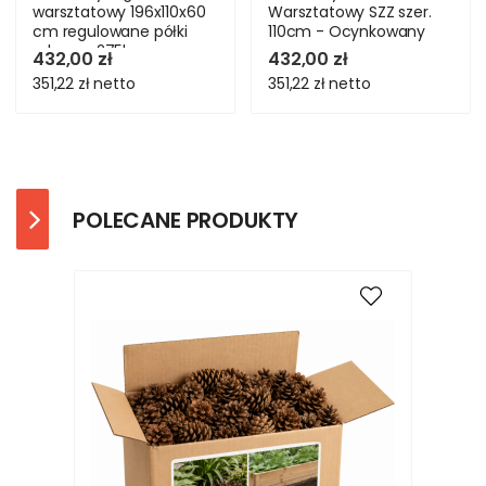
warsztatowy 196x110x60
Warsztatowy SZZ szer.
cm regulowane półki
110cm - Ocynkowany
roboczy 275kg
432,00 zł
432,00 zł
351,22 zł
netto
351,22 zł
netto
POLECANE PRODUKTY