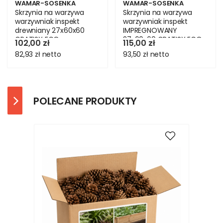
WAMAR-SOSENKA
WAMAR-SOSENKA
Skrzynia na warzywa
Skrzynia na warzywa
warzywniak inspekt
warzywniak inspekt
drewniany 27x60x60
IMPREGNOWANY
GRATISY ECO
27x60x60 GRATISY ECO
102,00 zł
115,00 zł
82,93 zł
netto
93,50 zł
netto
POLECANE PRODUKTY