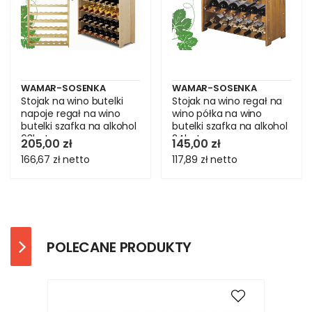
WAMAR-SOSENKA
WAMAR-SOSENKA
Stojak na wino butelki
Stojak na wino regał na
napoje regał na wino
wino półka na wino
butelki szafka na alkohol
butelki szafka na alkohol
63but
24but
205,00 zł
145,00 zł
166,67 zł
netto
117,89 zł
netto
POLECANE PRODUKTY