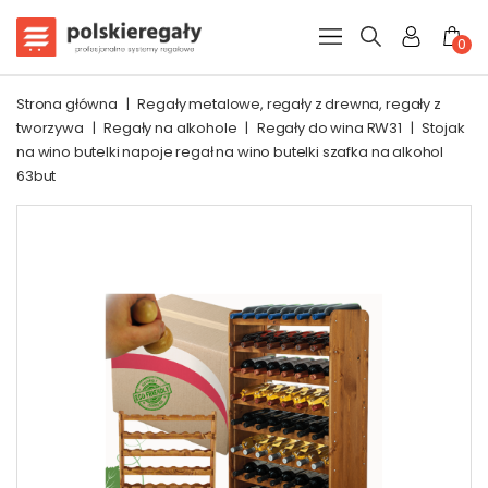
0
Strona główna
|
Regały metalowe, regały z drewna, regały z
tworzywa
|
Regały na alkohole
|
Regały do wina RW31
|
Stojak
na wino butelki napoje regał na wino butelki szafka na alkohol
63but