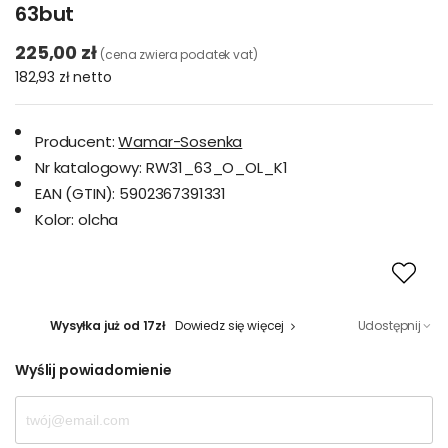
63but
225,00 zł
(cena zwiera podatek vat)
182,93 zł
netto
Producent:
Wamar-Sosenka
Nr katalogowy:
RW31_63_O_OL_K1
EAN (GTIN):
5902367391331
Kolor:
olcha
Wysyłka już od 17zł
Dowiedz się więcej
Udostępnij
Wyślij powiadomienie