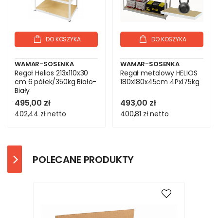
DO KOSZYKA
DO KOSZYKA
WAMAR-SOSENKA
WAMAR-SOSENKA
Regał Helios 213x110x30
Regał metalowy HELIOS
cm 6 półek/350kg Biało-
180x180x45cm 4Px175kg
Biały
495,00 zł
493,00 zł
402,44 zł
netto
400,81 zł
netto
POLECANE PRODUKTY