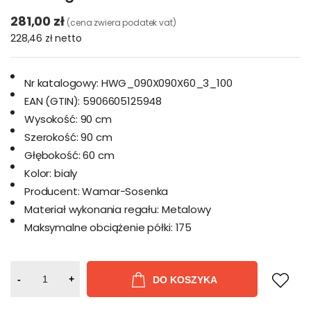
281,00 zł
(cena zwiera podatek vat)
228,46 zł
netto
Nr katalogowy:
HWG_090X090X60_3_100
EAN (GTIN):
5906605125948
Wysokość:
90 cm
Szerokość:
90 cm
Głębokość:
60 cm
Kolor:
bialy
Producent:
Wamar-Sosenka
Materiał wykonania regału:
Metalowy
Maksymalne obciążenie półki:
175
-
+
DO KOSZYKA