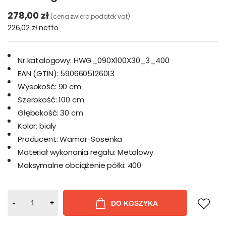
278,00 zł
(cena zwiera podatek vat)
226,02 zł
netto
Nr katalogowy:
HWG_090X100X30_3_400
EAN (GTIN):
5906605126013
Wysokość:
90 cm
Szerokość:
100 cm
Głębokość:
30 cm
Kolor:
bialy
Producent:
Wamar-Sosenka
Materiał wykonania regału:
Metalowy
Maksymalne obciążenie półki:
400
-
+
DO KOSZYKA