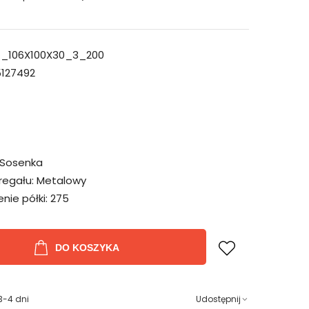
_106X100X30_3_200
127492
Sosenka
regału:
Metalowy
ie półki:
275
DO KOSZYKA
3-4 dni
Udostępnij