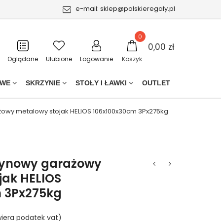
e-mail:
sklep@polskieregaly.pl
0
0,00 zł
Oglądane
Ulubione
Logowanie
Koszyk
OWE
SKRZYNIE
STOŁY I ŁAWKI
OUTLET
wy metalowy stojak HELIOS 106x100x30cm 3Px275kg
ynowy garażowy
jak HELIOS
 3Px275kg
iera podatek vat)