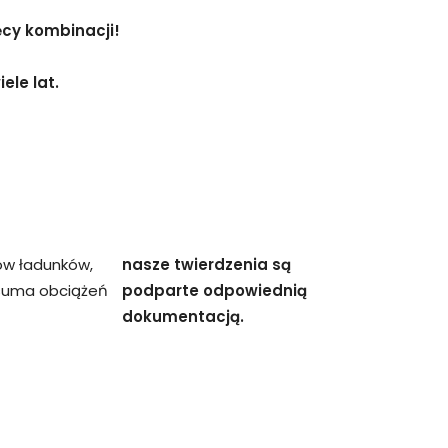
ęcy kombinacji!
ele lat.
ów ładunków,
nasze twierdzenia są
 suma obciążeń
podparte odpowiednią
dokumentacją.