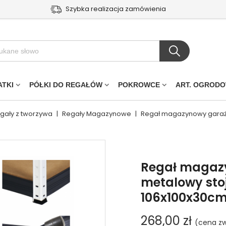
Szybka realizacja zamówienia
ATKI
PÓŁKI DO REGAŁÓW
POKROWCE
ART. OGROD
egały z tworzywa
|
Regały Magazynowe
|
Regał magazynowy garażo
Regał magaz
metalowy sto
106x100x30cm
268,00 zł
(cena zw