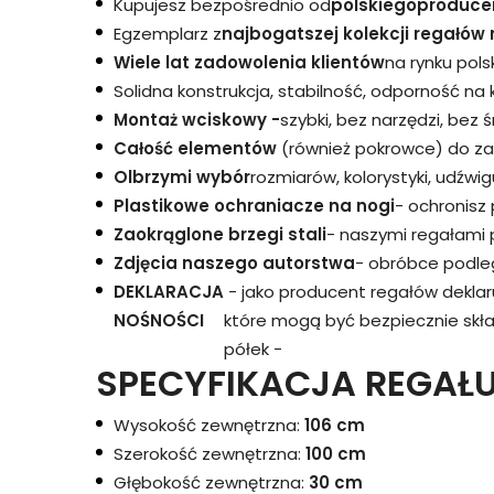
Kupujesz bezpośrednio od
polskiego
produce
Egzemplarz z
najbogatszej kolekcji regałów 
Wiele lat zadowolenia klientów
na rynku pols
Solidna konstrukcja, stabilność, odporność na
Montaż wciskowy -
szybki, bez narzędzi, bez 
Całość elementów
(również pokrowce) do za
Olbrzymi wybór
rozmiarów, kolorystyki, udźwigu
Plastikowe ochraniacze na nogi
- ochronisz
Zaokrąglone brzegi stali
- naszymi regałami 
Zdjęcia naszego autorstwa
- obróbce podleg
DEKLARACJA
- jako producent regałów dekla
NOŚNOŚCI
które mogą być bezpiecznie skł
półek -
SPECYFIKACJA REGAŁU
Wysokość zewnętrzna:
106 cm
Szerokość zewnętrzna:
100 cm
Głębokość zewnętrzna:
30 cm