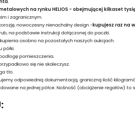
nta
.
metalowych na rynku HELIOS - obejmującej kilkaset tysi
kim i zagranicznym.
 korozję, nowoczesny nienachalny design -
kupujesz raz na wi
śrub, na podstawie instrukcji dołączonej do paczki.
kupienia osobno na pozostałych naszych aukcjach.
 półki.
 podłogę pomieszczenia.
przypadkowo się nie skaleczysz.
a tło.
rujemy odpowiednią dokumentacją, graniczną ilość kilogram
adowane na jednej półce. Nośność (obciążenie regałów) to
: