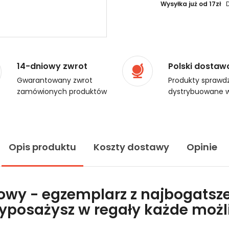
Wysyłka już od 17zł
14-dniowy zwrot
Polski dostaw
Gwarantowany zwrot
Produkty sprawdz
zamówionych produktów
dystrybuowane w
Opis produktu
Koszty dostawy
Opinie
lowy - egzemplarz z najbogatsze
wyposażysz w regały każde moż