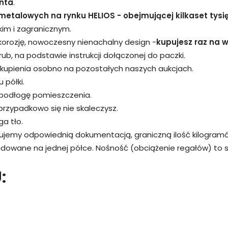
nta
.
metalowych na rynku HELIOS - obejmującej kilkaset tysi
kim i zagranicznym.
 korozję, nowoczesny nienachalny design -
kupujesz raz na wi
śrub, na podstawie instrukcji dołączonej do paczki.
kupienia osobno na pozostałych naszych aukcjach.
 półki.
 podłogę pomieszczenia.
przypadkowo się nie skaleczysz.
a tło.
rujemy odpowiednią dokumentacją, graniczną ilość kilogram
adowane na jednej półce. Nośność (obciążenie regałów) to
: