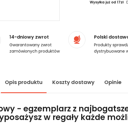
Wysyłka już od 17zł
14-dniowy zwrot
Polski dostaw
Gwarantowany zwrot
Produkty sprawdz
zamówionych produktów
dystrybuowane w
Opis produktu
Koszty dostawy
Opinie
lowy - egzemplarz z najbogatsze
wyposażysz w regały każde moż