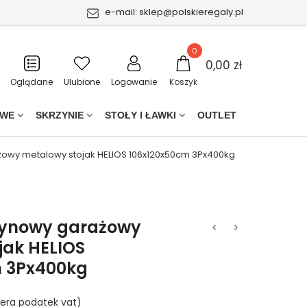
e-mail:
sklep@polskieregaly.pl
0
0,00 zł
Oglądane
Ulubione
Logowanie
Koszyk
OWE
SKRZYNIE
STOŁY I ŁAWKI
OUTLET
wy metalowy stojak HELIOS 106x120x50cm 3Px400kg
ynowy garażowy
jak HELIOS
m 3Px400kg
era podatek vat)