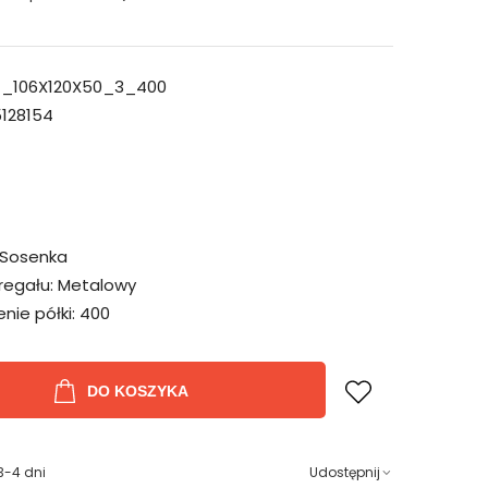
_106X120X50_3_400
128154
Sosenka
regału:
Metalowy
ie półki:
400
DO KOSZYKA
3-4 dni
Udostępnij