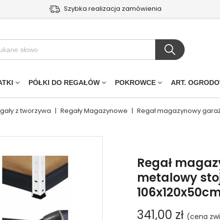
Szybka realizacja zamówienia
ATKI
PÓŁKI DO REGAŁÓW
POKROWCE
ART. OGROD
egały z tworzywa
|
Regały Magazynowe
|
Regał magazynowy garażo
Regał magaz
metalowy sto
106x120x50c
341,00 zł
(cena zwi