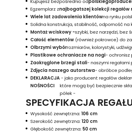
Kupujesz bezpośrednio od
polskiego
produce
Egzemplarz z
najbogatszej kolekcji regałów 
Wiele lat zadowolenia klientów
na rynku pols
Solidna konstrukcja, stabilność, odporność na
Montaż wciskowy -
szybki, bez narzędzi, bez 
Całość elementów
(również pokrowce) do za
Olbrzymi wybór
rozmiarów, kolorystyki, udźwigu
Plastikowe ochraniacze na nogi
- ochronisz
Zaokrąglone brzegi stali
- naszymi regałami 
Zdjęcia naszego autorstwa
- obróbce podleg
DEKLARACJA
- jako producent regałów dekla
NOŚNOŚCI
które mogą być bezpiecznie skł
półek -
SPECYFIKACJA REGAŁU
Wysokość zewnętrzna:
106 cm
Szerokość zewnętrzna:
120 cm
Głębokość zewnętrzna:
50 cm