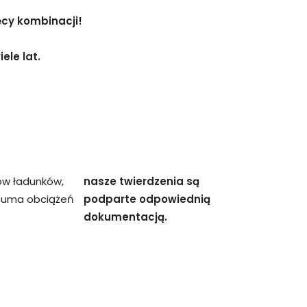
ęcy kombinacji!
ele lat.
ów ładunków,
nasze twierdzenia są
 suma obciążeń
podparte odpowiednią
dokumentacją.