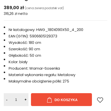
389,00 zł
(cena zwiera podatek vat)
316,26 zł
netto
Nr katalogowy:
HWG_180X090X50_4_200
EAN (GTIN):
5906605129373
Wysokość:
180 cm
Szerokość:
90 cm
Głębokość:
50 cm
Kolor:
bialy
Producent:
Wamar-Sosenka
Materiał wykonania regału:
Metalowy
Maksymalne obciążenie półki:
275
-
+
DO KOSZYKA