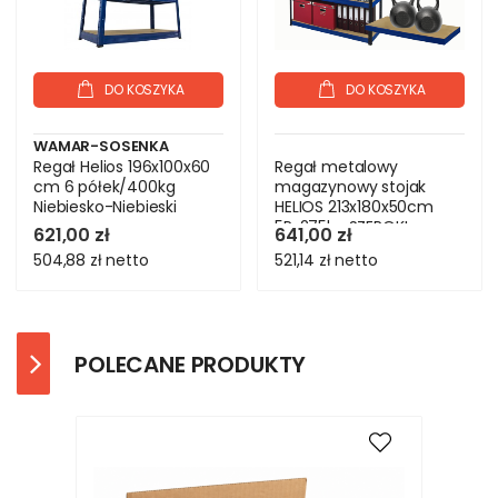
DO KOSZYKA
DO KOSZYKA
WAMAR-SOSENKA
Regał Helios 196x100x60
Regał metalowy
cm 6 półek/400kg
magazynowy stojak
Niebiesko-Niebieski
HELIOS 213x180x50cm
5Px275kg SZEROKI
621,00 zł
641,00 zł
MOCNY
504,88 zł
netto
521,14 zł
netto
POLECANE PRODUKTY