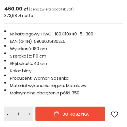
460,00 zł
(cena zwiera podatek vat)
373,98 zł
netto
Nr katalogowy:
HWG_180X110X40_5_300
EAN (GTIN):
5906605130225
Wysokość:
180 cm
Szerokość:
110 cm
Głębokość:
40 cm
Kolor:
bialy
Producent:
Wamar-Sosenka
Materiał wykonania regału:
Metalowy
Maksymalne obciążenie półki:
350
-
+
DO KOSZYKA