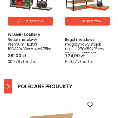
DO KOSZYKA
DO KOSZYKA
WAMAR-SOSENKA
Regał metalowy
Regał metalowy
Premium HELIOS
magazynowy stojak
180x120x30cm 4Px275kg
HELIOS 270x150x35cm
8Px175kg SZEROKI
381,00 zł
774,00 zł
MOCNY
309,76 zł
netto
629,27 zł
netto
POLECANE PRODUKTY