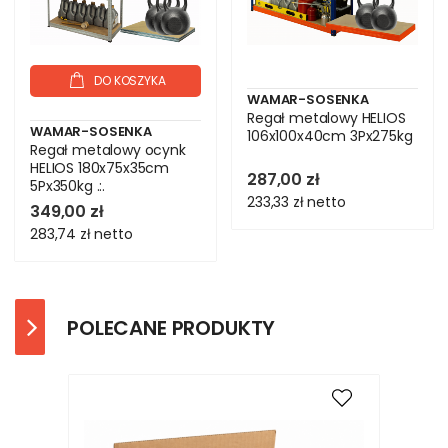
DO KOSZYKA
WAMAR-SOSENKA
Regał metalowy HELIOS
WAMAR-SOSENKA
106x100x40cm 3Px275kg
Regał metalowy ocynk
HELIOS 180x75x35cm
287,00 zł
5Px350kg .:.
233,33 zł
netto
349,00 zł
283,74 zł
netto
POLECANE PRODUKTY