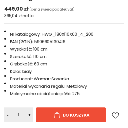
449,00 zł
(cena zwiera podatek vat)
365,04 zł
netto
Nr katalogowy:
HWG_180X110X60_4_200
EAN (GTIN):
5906605130416
Wysokość:
180 cm
Szerokość:
110 cm
Głębokość:
60 cm
Kolor:
bialy
Producent:
Wamar-Sosenka
Materiał wykonania regału:
Metalowy
Maksymalne obciążenie półki:
275
-
+
DO KOSZYKA