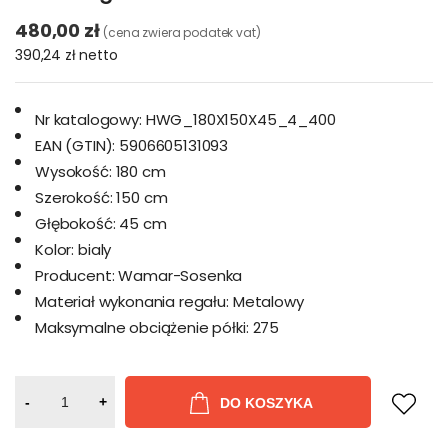
480,00 zł
(cena zwiera podatek vat)
390,24 zł
netto
Nr katalogowy:
HWG_180X150X45_4_400
EAN (GTIN):
5906605131093
Wysokość:
180 cm
Szerokość:
150 cm
Głębokość:
45 cm
Kolor:
bialy
Producent:
Wamar-Sosenka
Materiał wykonania regału:
Metalowy
Maksymalne obciążenie półki:
275
-
+
DO KOSZYKA