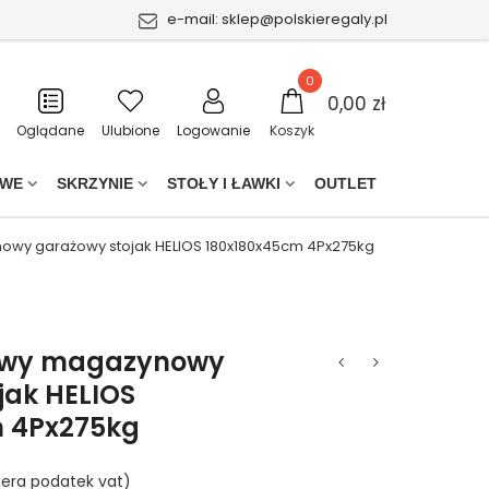
e-mail:
sklep@polskieregaly.pl
0
0,00 zł
Oglądane
Ulubione
Logowanie
Koszyk
OWE
SKRZYNIE
STOŁY I ŁAWKI
OUTLET
wy garażowy stojak HELIOS 180x180x45cm 4Px275kg
owy magazynowy
jak HELIOS
m 4Px275kg
iera podatek vat)