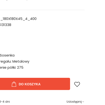
_180X180X45_4_400
131338
Sosenka
regału:
Metalowy
ie półki:
275
DO KOSZYKA
3-4 dni
Udostępnij