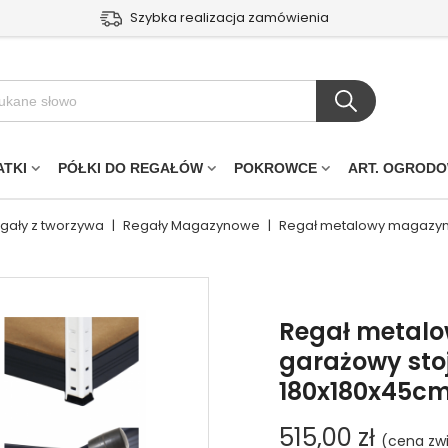
Szybka realizacja zamówienia
ATKI
PÓŁKI DO REGAŁÓW
POKROWCE
ART. OGROD
egały z tworzywa
|
Regały Magazynowe
|
Regał metalowy magazyno
Regał metal
garażowy sto
180x180x45c
515,00 zł
(cena zw