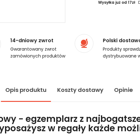
Wysyłka już od 17zł
14-dniowy zwrot
Polski dostaw
Gwarantowany zwrot
Produkty sprawdz
zamówionych produktów
dystrybuowane w
Opis produktu
Koszty dostawy
Opinie
lowy - egzemplarz z najbogatsze
wyposażysz w regały każde moż