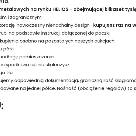
nta
.
metalowych na rynku HELIOS - obejmującej kilkaset tysi
kim i zagranicznym.
 korozję, nowoczesny nienachalny design -
kupujesz raz na wi
śrub, na podstawie instrukcji dołączonej do paczki.
kupienia osobno na pozostałych naszych aukcjach.
 półki.
 podłogę pomieszczenia.
przypadkowo się nie skaleczysz.
a tło.
rujemy odpowiednią dokumentacją, graniczną ilość kilogram
adowane na jednej półce. Nośność (obciążenie regałów) to
: