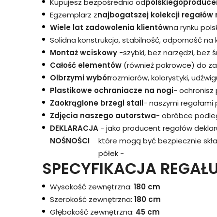
Kupujesz bezpośrednio od
polskiego
produce
Egzemplarz z
najbogatszej kolekcji regałów 
Wiele lat zadowolenia klientów
na rynku pols
Solidna konstrukcja, stabilność, odporność na
Montaż wciskowy -
szybki, bez narzędzi, bez 
Całość elementów
(również pokrowce) do za
Olbrzymi wybór
rozmiarów, kolorystyki, udźwigu
Plastikowe ochraniacze na nogi
- ochronisz
Zaokrąglone brzegi stali
- naszymi regałami 
Zdjęcia naszego autorstwa
- obróbce podleg
DEKLARACJA
- jako producent regałów dekla
NOŚNOŚCI
które mogą być bezpiecznie skł
półek -
SPECYFIKACJA REGAŁU
Wysokość zewnętrzna:
180 cm
Szerokość zewnętrzna:
180 cm
Głębokość zewnętrzna:
45 cm