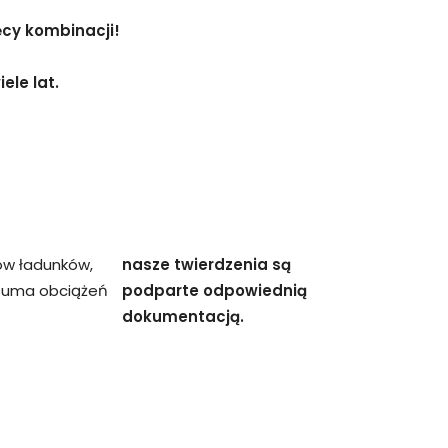
ęcy kombinacji!
ele lat.
ów ładunków,
nasze twierdzenia są
 suma obciążeń
podparte odpowiednią
dokumentacją.