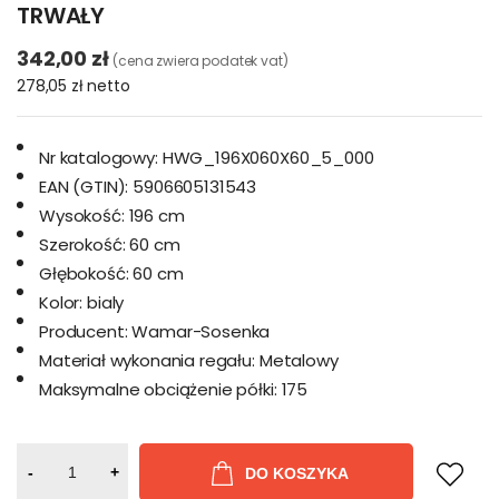
TRWAŁY
342,00 zł
(cena zwiera podatek vat)
278,05 zł
netto
Nr katalogowy:
HWG_196X060X60_5_000
EAN (GTIN):
5906605131543
Wysokość:
196 cm
Szerokość:
60 cm
Głębokość:
60 cm
Kolor:
bialy
Producent:
Wamar-Sosenka
Materiał wykonania regału:
Metalowy
Maksymalne obciążenie półki:
175
-
+
DO KOSZYKA