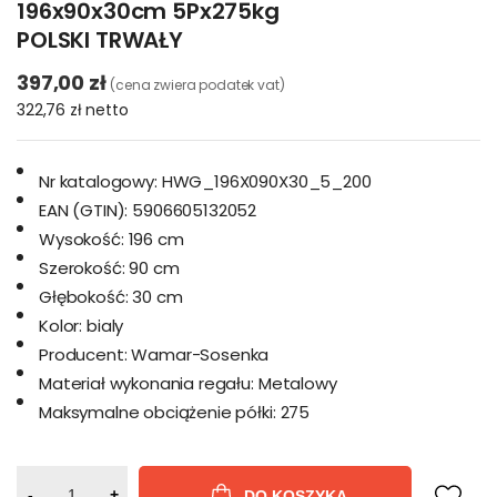
196x90x30cm 5Px275kg
POLSKI TRWAŁY
397,00 zł
(cena zwiera podatek vat)
322,76 zł
netto
Nr katalogowy:
HWG_196X090X30_5_200
EAN (GTIN):
5906605132052
Wysokość:
196 cm
Szerokość:
90 cm
Głębokość:
30 cm
Kolor:
bialy
Producent:
Wamar-Sosenka
Materiał wykonania regału:
Metalowy
Maksymalne obciążenie półki:
275
-
+
DO KOSZYKA