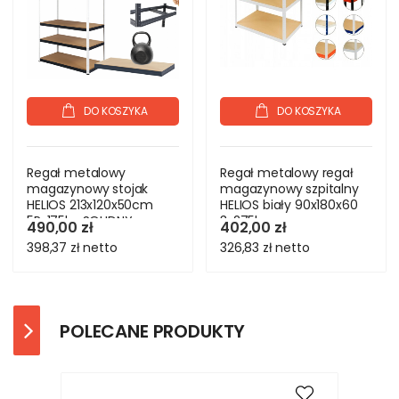
DO KOSZYKA
DO KOSZYKA
Regał metalowy
Regał metalowy regał
magazynowy stojak
magazynowy szpitalny
HELIOS 213x120x50cm
HELIOS biały 90x180x60
5Px175kg SOLIDNY
3x275kg
490,00 zł
402,00 zł
398,37 zł
netto
326,83 zł
netto
POLECANE PRODUKTY