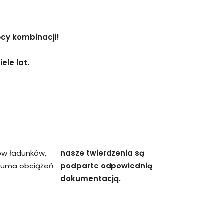
ęcy kombinacji!
ele lat.
ów ładunków,
nasze twierdzenia są
 suma obciążeń
podparte odpowiednią
dokumentacją.