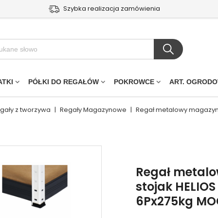
Szybka realizacja zamówienia
ATKI
PÓŁKI DO REGAŁÓW
POKROWCE
ART. OGROD
egały z tworzywa
|
Regały Magazynowe
|
Regał metalowy magazyn
Regał metal
stojak HELIO
6Px275kg MO