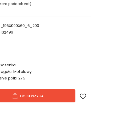
iera podatek vat)
_196X090X60_6_200
132496
Sosenka
regału:
Metalowy
ie półki:
275
DO KOSZYKA