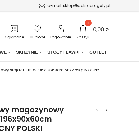
e-mail:
sklep@polskieregaly.pl
0
0,00 zł
Oglądane
Ulubione
Logowanie
Koszyk
OWE
SKRZYNIE
STOŁY I ŁAWKI
OUTLET
owy stojak HELIOS 196x90x60cm 6Px275kg MOCNY
owy magazynowy
S 196x90x60cm
CNY POLSKI