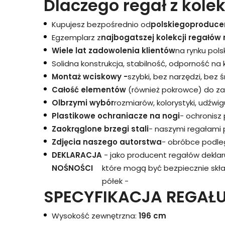
Dlaczego regał z kolek
Kupujesz bezpośrednio od
polskiego
produce
Egzemplarz z
najbogatszej kolekcji regałów 
Wiele lat zadowolenia klientów
na rynku pols
Solidna konstrukcja, stabilność, odporność na
Montaż wciskowy -
szybki, bez narzędzi, bez 
Całość elementów
(również pokrowce) do za
Olbrzymi wybór
rozmiarów, kolorystyki, udźwigu
Plastikowe ochraniacze na nogi
- ochronisz
Zaokrąglone brzegi stali
- naszymi regałami 
Zdjęcia naszego autorstwa
- obróbce podleg
DEKLARACJA
- jako producent regałów dekla
NOŚNOŚCI
które mogą być bezpiecznie skł
półek -
SPECYFIKACJA REGAŁU
Wysokość zewnętrzna:
196 cm