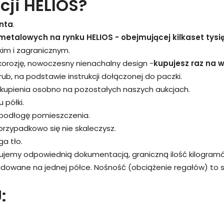
cji HELIOS?
nta
.
metalowych na rynku HELIOS - obejmującej kilkaset tysi
kim i zagranicznym.
 korozję, nowoczesny nienachalny design -
kupujesz raz na wi
śrub, na podstawie instrukcji dołączonej do paczki.
kupienia osobno na pozostałych naszych aukcjach.
 półki.
 podłogę pomieszczenia.
przypadkowo się nie skaleczysz.
a tło.
rujemy odpowiednią dokumentacją, graniczną ilość kilogram
adowane na jednej półce. Nośność (obciążenie regałów) to
: