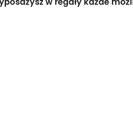
wyposażysz w regały każde moż