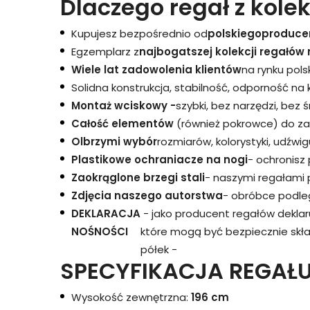
Dlaczego regał z kolek
Kupujesz bezpośrednio od
polskiego
produce
Egzemplarz z
najbogatszej kolekcji regałów 
Wiele lat zadowolenia klientów
na rynku pols
Solidna konstrukcja, stabilność, odporność na
Montaż wciskowy -
szybki, bez narzędzi, bez 
Całość elementów
(również pokrowce) do za
Olbrzymi wybór
rozmiarów, kolorystyki, udźwigu
Plastikowe ochraniacze na nogi
- ochronisz
Zaokrąglone brzegi stali
- naszymi regałami 
Zdjęcia naszego autorstwa
- obróbce podleg
DEKLARACJA
- jako producent regałów dekla
NOŚNOŚCI
które mogą być bezpiecznie skł
półek -
SPECYFIKACJA REGAŁU
Wysokość zewnętrzna:
196 cm