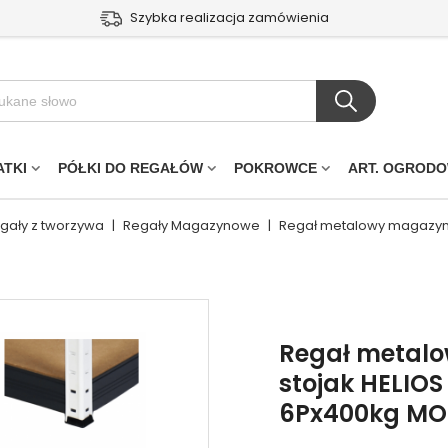
Szybka realizacja zamówienia
ATKI
PÓŁKI DO REGAŁÓW
POKROWCE
ART. OGROD
egały z tworzywa
|
Regały Magazynowe
|
Regał metalowy magazyn
Regał metal
stojak HELIO
6Px400kg MO