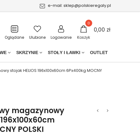
e-mail:
sklep@polskieregaly.pl
0
0,00 zł
Oglądane
Ulubione
Logowanie
Koszyk
OWE
SKRZYNIE
STOŁY I ŁAWKI
OUTLET
owy stojak HELIOS 196x100x60cm 6Px400kg MOCNY
owy magazynowy
S 196x100x60cm
CNY POLSKI