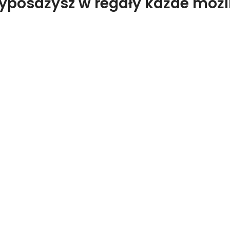
wyposażysz w regały każde moż