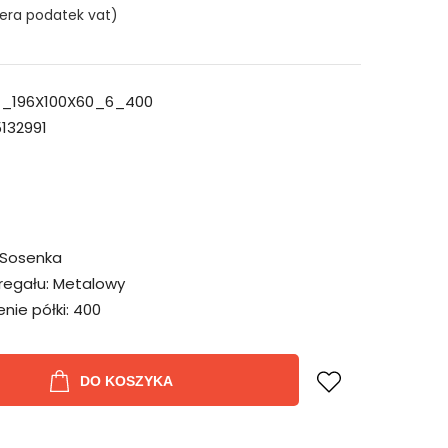
era podatek vat)
_196X100X60_6_400
132991
Sosenka
regału:
Metalowy
ie półki:
400
DO KOSZYKA