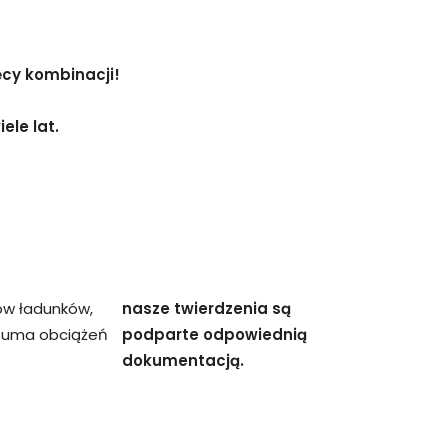
ęcy kombinacji!
ele lat.
ów ładunków,
nasze twierdzenia są
 suma obciążeń
podparte odpowiednią
dokumentacją.