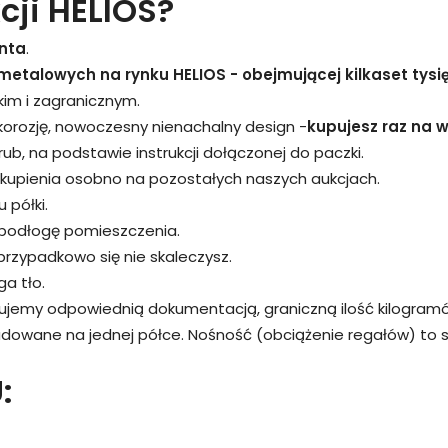
cji HELIOS?
nta
.
metalowych na rynku HELIOS - obejmującej kilkaset tysi
kim i zagranicznym.
 korozję, nowoczesny nienachalny design -
kupujesz raz na wi
śrub, na podstawie instrukcji dołączonej do paczki.
kupienia osobno na pozostałych naszych aukcjach.
 półki.
 podłogę pomieszczenia.
przypadkowo się nie skaleczysz.
a tło.
rujemy odpowiednią dokumentacją, graniczną ilość kilogram
adowane na jednej półce. Nośność (obciążenie regałów) to
: