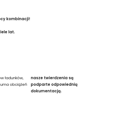
ęcy kombinacji!
ele lat.
ów ładunków,
nasze twierdzenia są
 suma obciążeń
podparte odpowiednią
dokumentacją.