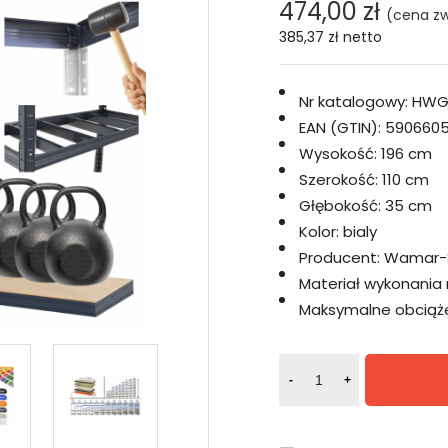
474,00 zł
(cena zw
385,37 zł
netto
Nr katalogowy:
HWG
EAN (GTIN):
5906605
Wysokość:
196 cm
Szerokość:
110 cm
Głębokość:
35 cm
Kolor:
bialy
Producent:
Wamar-
Materiał wykonania 
Maksymalne obciążen
-
+