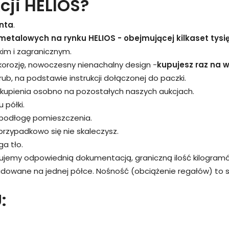
cji HELIOS?
nta
.
metalowych na rynku HELIOS - obejmującej kilkaset tysi
kim i zagranicznym.
 korozję, nowoczesny nienachalny design -
kupujesz raz na wi
śrub, na podstawie instrukcji dołączonej do paczki.
kupienia osobno na pozostałych naszych aukcjach.
 półki.
 podłogę pomieszczenia.
przypadkowo się nie skaleczysz.
a tło.
rujemy odpowiednią dokumentacją, graniczną ilość kilogram
adowane na jednej półce. Nośność (obciążenie regałów) to
: