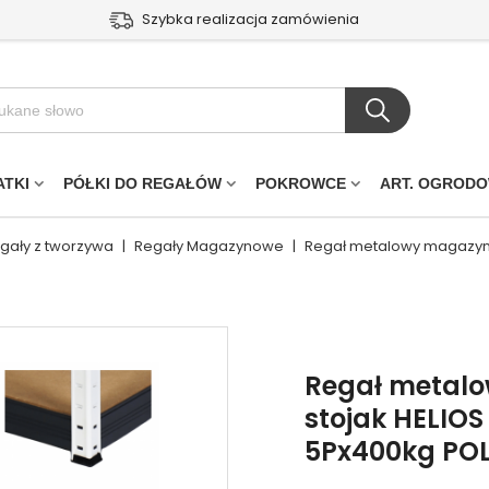
Szybka realizacja zamówienia
ATKI
PÓŁKI DO REGAŁÓW
POKROWCE
ART. OGROD
egały z tworzywa
|
Regały Magazynowe
|
Regał metalowy magazyno
Regał metal
stojak HELIOS
5Px400kg PO