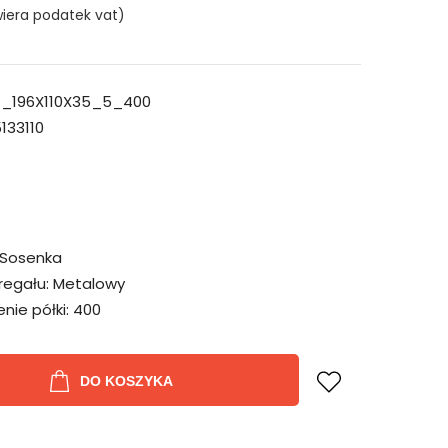
iera podatek vat)
_196X110X35_5_400
133110
Sosenka
regału:
Metalowy
ie półki:
400
DO KOSZYKA