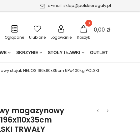
e-mail:
sklep@polskieregaly.pl
0
0,00 zł
Oglądane
Ulubione
Logowanie
Koszyk
OWE
SKRZYNIE
STOŁY I ŁAWKI
OUTLET
wy stojak HELIOS 196x110x35cm 5Px400kg POLSKI
owy magazynowy
 196x110x35cm
LSKI TRWAŁY