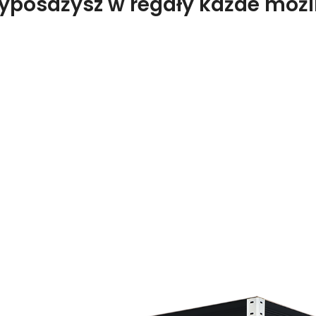
wyposażysz w regały każde moż