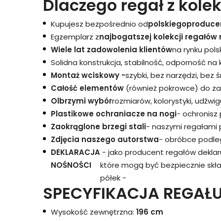
Dlaczego regał z kolek
Kupujesz bezpośrednio od
polskiego
produce
Egzemplarz z
najbogatszej kolekcji regałów 
Wiele lat zadowolenia klientów
na rynku pols
Solidna konstrukcja, stabilność, odporność na
Montaż wciskowy -
szybki, bez narzędzi, bez 
Całość elementów
(również pokrowce) do za
Olbrzymi wybór
rozmiarów, kolorystyki, udźwigu
Plastikowe ochraniacze na nogi
- ochronisz
Zaokrąglone brzegi stali
- naszymi regałami 
Zdjęcia naszego autorstwa
- obróbce podleg
DEKLARACJA
- jako producent regałów dekla
NOŚNOŚCI
które mogą być bezpiecznie skł
półek -
SPECYFIKACJA REGAŁU
Wysokość zewnętrzna:
196 cm