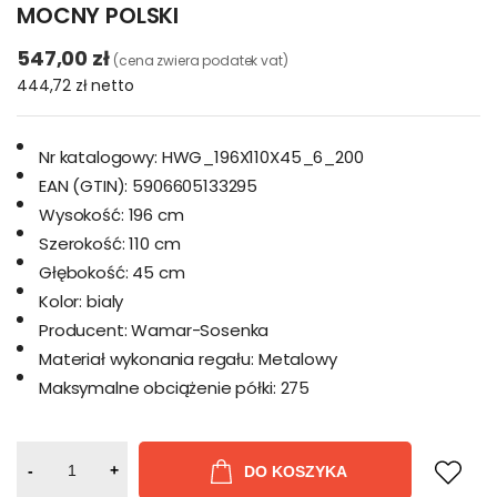
MOCNY POLSKI
547,00 zł
(cena zwiera podatek vat)
444,72 zł
netto
Nr katalogowy:
HWG_196X110X45_6_200
EAN (GTIN):
5906605133295
Wysokość:
196 cm
Szerokość:
110 cm
Głębokość:
45 cm
Kolor:
bialy
Producent:
Wamar-Sosenka
Materiał wykonania regału:
Metalowy
Maksymalne obciążenie półki:
275
-
+
DO KOSZYKA