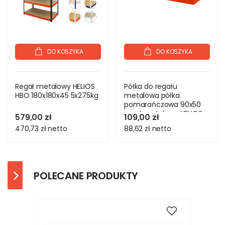
DO KOSZYKA
DO KOSZYKA
Regał metalowy HELIOS
Półka do regału
HBO 180x180x45 5x275kg
metalowa półka
pomarańczowa 90x50
regał metalowy HELIOS
579,00 zł
109,00 zł
350
470,73 zł
netto
88,62 zł
netto
POLECANE PRODUKTY