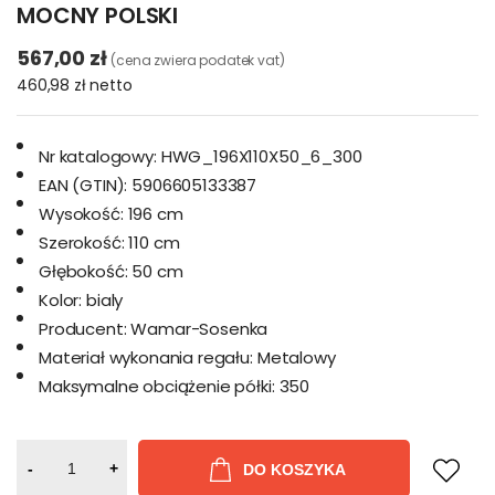
MOCNY POLSKI
567,00 zł
(cena zwiera podatek vat)
460,98 zł
netto
Nr katalogowy:
HWG_196X110X50_6_300
EAN (GTIN):
5906605133387
Wysokość:
196 cm
Szerokość:
110 cm
Głębokość:
50 cm
Kolor:
bialy
Producent:
Wamar-Sosenka
Materiał wykonania regału:
Metalowy
Maksymalne obciążenie półki:
350
-
+
DO KOSZYKA