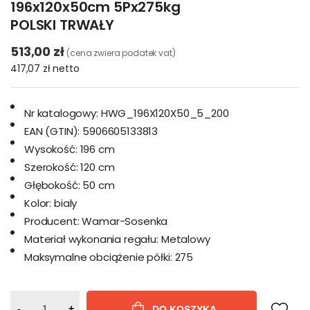
196x120x50cm 5Px275kg
POLSKI TRWAŁY
513,00 zł
(cena zwiera podatek vat)
417,07 zł
netto
Nr katalogowy:
HWG_196X120X50_5_200
EAN (GTIN):
5906605133813
Wysokość:
196 cm
Szerokość:
120 cm
Głębokość:
50 cm
Kolor:
bialy
Producent:
Wamar-Sosenka
Materiał wykonania regału:
Metalowy
Maksymalne obciążenie półki:
275
-
+
DO KOSZYKA