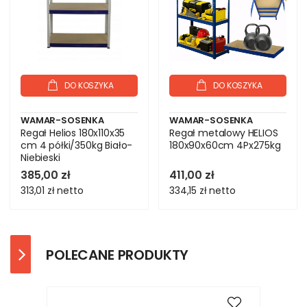
DO KOSZYKA
DO KOSZYKA
WAMAR-SOSENKA
WAMAR-SOSENKA
Regał Helios 180x110x35
Regał metalowy HELIOS
cm 4 półki/350kg Biało-
180x90x60cm 4Px275kg
Niebieski
385,00 zł
411,00 zł
313,01 zł
netto
334,15 zł
netto
POLECANE PRODUKTY