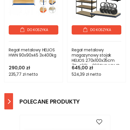
DO KOSZYKA
DO KOSZYKA
Regał metalowy HELIOS
Regał metalowy
HWN 90x90x45 3x400kg
magazynowy stojak
HELIOS 270x100x35cm
7Px400kg 300TYS KOMB
290,00 zł
645,00 zł
235,77 zł
netto
524,39 zł
netto
POLECANE PRODUKTY