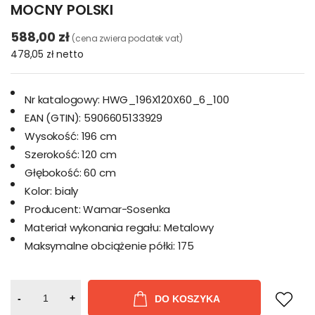
MOCNY POLSKI
588,00 zł
(cena zwiera podatek vat)
478,05 zł
netto
Nr katalogowy:
HWG_196X120X60_6_100
EAN (GTIN):
5906605133929
Wysokość:
196 cm
Szerokość:
120 cm
Głębokość:
60 cm
Kolor:
bialy
Producent:
Wamar-Sosenka
Materiał wykonania regału:
Metalowy
Maksymalne obciążenie półki:
175
-
+
DO KOSZYKA