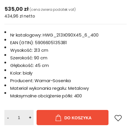
535,00 zł
(cena zwiera podatek vat)
434,96 zł
netto
Nr katalogowy:
HWG_213X090X45_6_400
EAN (GTIN):
5906605135381
Wysokość:
213 cm
Szerokość:
90 cm
Głębokość:
45 cm
Kolor:
bialy
Producent:
Wamar-Sosenka
Materiał wykonania regału:
Metalowy
Maksymalne obciążenie półki:
400
-
+
DO KOSZYKA