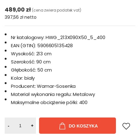
489,00 zł
(cena zwiera podatek vat)
397,56 zł
netto
Nr katalogowy:
HWG_213X090X50_5_400
EAN (GTIN):
5906605135428
Wysokość:
213 cm
Szerokość:
90 cm
Głębokość:
50 cm
Kolor:
bialy
Producent:
Wamar-Sosenka
Materiał wykonania regału:
Metalowy
Maksymalne obciążenie półki:
400
-
+
DO KOSZYKA