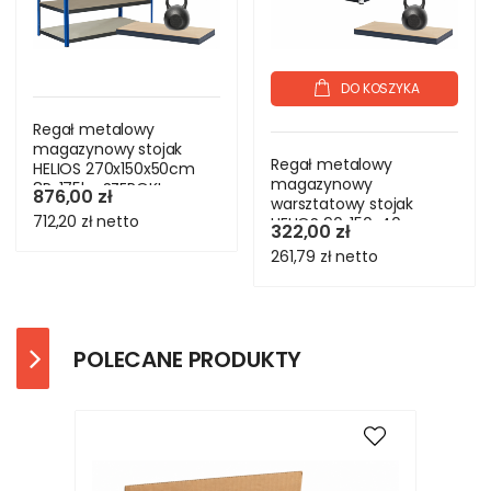
DO KOSZYKA
Regał metalowy
magazynowy stojak
Regał metalowy
HELIOS 270x150x50cm
magazynowy
8Px175kg SZEROKI
876,00 zł
warsztatowy stojak
MOCNY
712,20 zł
netto
HELIOS 90x150x40cm
322,00 zł
3Px175kg
261,79 zł
netto
POLECANE PRODUKTY