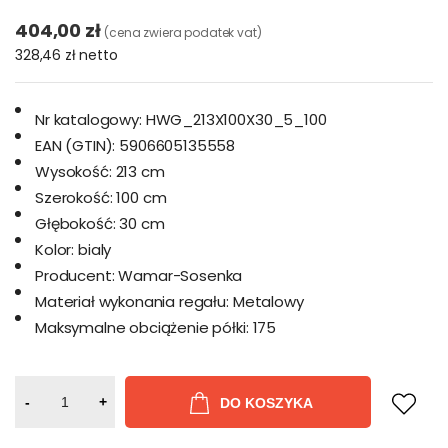
404,00 zł
(cena zwiera podatek vat)
328,46 zł
netto
Nr katalogowy:
HWG_213X100X30_5_100
EAN (GTIN):
5906605135558
Wysokość:
213 cm
Szerokość:
100 cm
Głębokość:
30 cm
Kolor:
bialy
Producent:
Wamar-Sosenka
Materiał wykonania regału:
Metalowy
Maksymalne obciążenie półki:
175
-
+
DO KOSZYKA