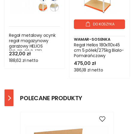
DO KOSZYKA
Regał metalowy ocynk
WAMAR-SOSENKA
regał magazynowy
Regał Helios 180x110x45
garażowy HELIOS
cm 5 półek/275kg Biało-
106x110x30 3x175kg
232,00 zł
Pomarańczowy
188,62 zł
netto
475,00 zł
386,18 zł
netto
POLECANE PRODUKTY