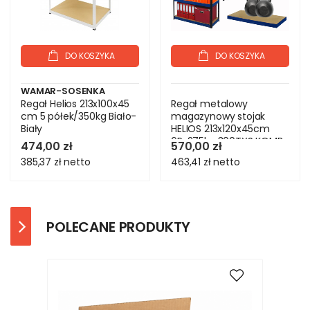
DO KOSZYKA
DO KOSZYKA
WAMAR-SOSENKA
Regał Helios 213x100x45
Regał metalowy
cm 5 półek/350kg Biało-
magazynowy stojak
Biały
HELIOS 213x120x45cm
6Px275kg 300TYS KOMB
474,00 zł
570,00 zł
385,37 zł
netto
463,41 zł
netto
POLECANE PRODUKTY