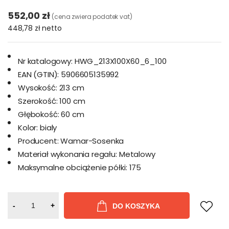
552,00 zł
(cena zwiera podatek vat)
448,78 zł
netto
Nr katalogowy:
HWG_213X100X60_6_100
EAN (GTIN):
5906605135992
Wysokość:
213 cm
Szerokość:
100 cm
Głębokość:
60 cm
Kolor:
bialy
Producent:
Wamar-Sosenka
Materiał wykonania regału:
Metalowy
Maksymalne obciążenie półki:
175
-
+
DO KOSZYKA