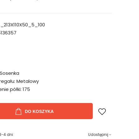
_213X110X50_5_100
136357
Sosenka
regału:
Metalowy
ie półki:
175
DO KOSZYKA
3-4 dni
Udostępnij