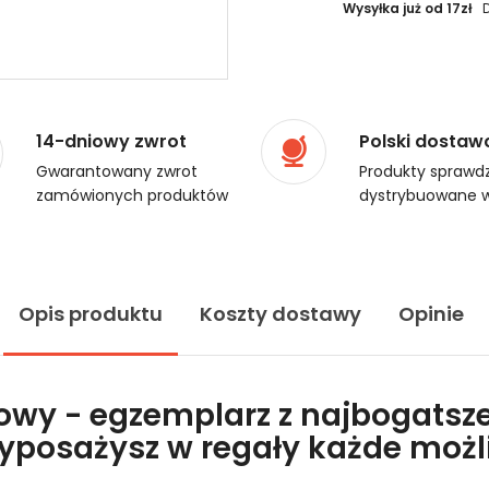
Wysyłka już od 17zł
14-dniowy zwrot
Polski dostaw
Gwarantowany zwrot
Produkty sprawdz
zamówionych produktów
dystrybuowane w
Opis produktu
Koszty dostawy
Opinie
lowy - egzemplarz z najbogatsze
wyposażysz w regały każde moż