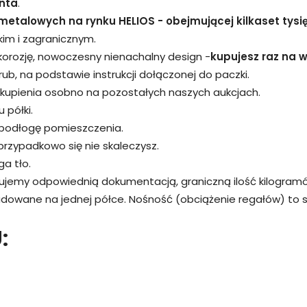
nta
.
metalowych na rynku HELIOS - obejmującej kilkaset tysi
kim i zagranicznym.
 korozję, nowoczesny nienachalny design -
kupujesz raz na wi
śrub, na podstawie instrukcji dołączonej do paczki.
kupienia osobno na pozostałych naszych aukcjach.
 półki.
 podłogę pomieszczenia.
przypadkowo się nie skaleczysz.
a tło.
rujemy odpowiednią dokumentacją, graniczną ilość kilogram
adowane na jednej półce. Nośność (obciążenie regałów) to
: