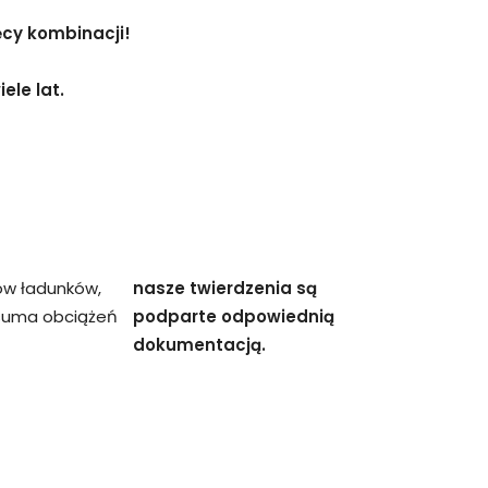
ęcy kombinacji!
ele lat.
ów ładunków,
nasze twierdzenia są
 suma obciążeń
podparte odpowiednią
dokumentacją.