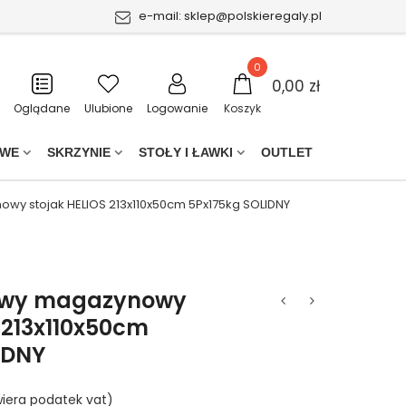
e-mail:
sklep@polskieregaly.pl
0
0,00 zł
Oglądane
Ulubione
Logowanie
Koszyk
OWE
SKRZYNIE
STOŁY I ŁAWKI
OUTLET
wy stojak HELIOS 213x110x50cm 5Px175kg SOLIDNY
owy magazynowy
 213x110x50cm
IDNY
iera podatek vat)