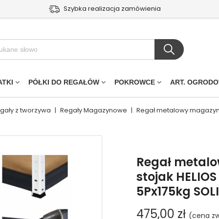
Szybka realizacja zamówienia
ATKI
PÓŁKI DO REGAŁÓW
POKROWCE
ART. OGROD
egały z tworzywa
|
Regały Magazynowe
|
Regał metalowy magazyno
Regał metal
stojak HELIOS
5Px175kg SOL
475,00 zł
(cena zw