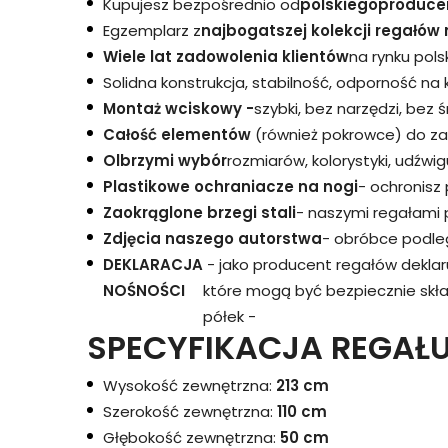
Kupujesz bezpośrednio od
polskiego
produce
Egzemplarz z
najbogatszej kolekcji regałów 
Wiele lat zadowolenia klientów
na rynku pols
Solidna konstrukcja, stabilność, odporność na
Montaż wciskowy -
szybki, bez narzędzi, bez 
Całość elementów
(również pokrowce) do za
Olbrzymi wybór
rozmiarów, kolorystyki, udźwigu
Plastikowe ochraniacze na nogi
- ochronisz
Zaokrąglone brzegi stali
- naszymi regałami 
Zdjęcia naszego autorstwa
- obróbce podleg
DEKLARACJA
- jako producent regałów dekla
NOŚNOŚCI
które mogą być bezpiecznie skł
półek -
SPECYFIKACJA REGAŁU
Wysokość zewnętrzna:
213 cm
Szerokość zewnętrzna:
110 cm
Głębokość zewnętrzna:
50 cm