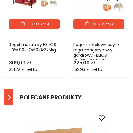
DO KOSZYKA
DO KOSZYKA
Regał metalowy HELIOS
Regał metalowy ocynk
HBW 90x110x50 3x275kg
regał magazynowy
garażowy HELIOS
90x120x30 3x175kg
309,00 zł
225,00 zł
251,22 zł
netto
182,93 zł
netto
POLECANE PRODUKTY