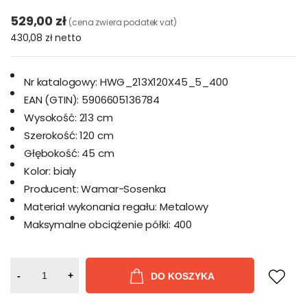
529,00 zł
(cena zwiera podatek vat)
430,08 zł
netto
Nr katalogowy:
HWG_213X120X45_5_400
EAN (GTIN):
5906605136784
Wysokość:
213 cm
Szerokość:
120 cm
Głębokość:
45 cm
Kolor:
bialy
Producent:
Wamar-Sosenka
Materiał wykonania regału:
Metalowy
Maksymalne obciążenie półki:
400
-
+
DO KOSZYKA