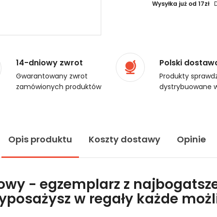
Wysyłka już od 17zł
14-dniowy zwrot
Polski dostaw
Gwarantowany zwrot
Produkty sprawdz
zamówionych produktów
dystrybuowane w
Opis produktu
Koszty dostawy
Opinie
lowy - egzemplarz z najbogatsze
wyposażysz w regały każde moż