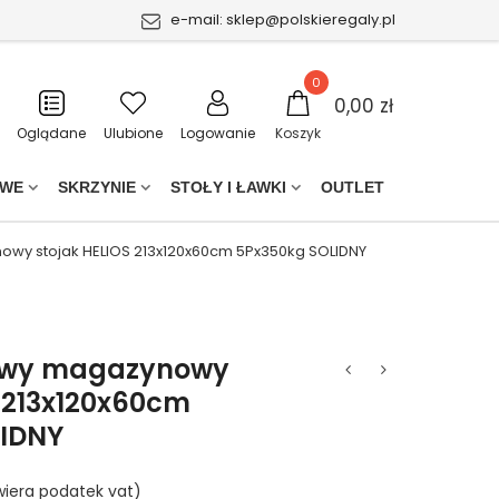
e-mail:
sklep@polskieregaly.pl
0
0,00 zł
Oglądane
Ulubione
Logowanie
Koszyk
OWE
SKRZYNIE
STOŁY I ŁAWKI
OUTLET
wy stojak HELIOS 213x120x60cm 5Px350kg SOLIDNY
owy magazynowy
S 213x120x60cm
LIDNY
iera podatek vat)