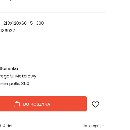
_213X120X60_5_300
136937
Sosenka
regału:
Metalowy
ie półki:
350
DO KOSZYKA
3-4 dni
Udostępnij