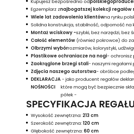
Kupujesz bezpośrednio od
polskiego
produce
Egzemplarz z
najbogatszej kolekcji regałów 
Wiele lat zadowolenia klientów
na rynku pols
Solidna konstrukcja, stabilność, odporność na
Montaż wciskowy -
szybki, bez narzędzi, bez 
Całość elementów
(również pokrowce) do za
Olbrzymi wybór
rozmiarów, kolorystyki, udźwigu
Plastikowe ochraniacze na nogi
- ochronisz
Zaokrąglone brzegi stali
- naszymi regałami 
Zdjęcia naszego autorstwa
- obróbce podleg
DEKLARACJA
- jako producent regałów dekla
NOŚNOŚCI
które mogą być bezpiecznie skł
półek -
SPECYFIKACJA REGAŁU
Wysokość zewnętrzna:
213 cm
Szerokość zewnętrzna:
120 cm
Głębokość zewnętrzna:
60 cm