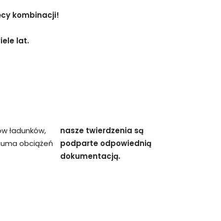
ęcy kombinacji!
ele lat.
ów ładunków,
nasze twierdzenia są
 suma obciążeń
podparte odpowiednią
dokumentacją.