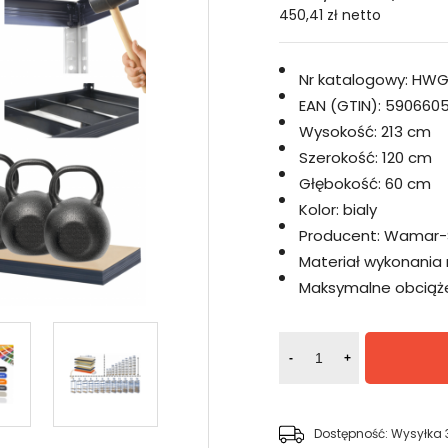
450,41 zł
netto
Nr katalogowy:
HWG
EAN (GTIN):
5906605
Wysokość:
213 cm
Szerokość:
120 cm
Głębokość:
60 cm
Kolor:
bialy
Producent:
Wamar-
Materiał wykonania 
Maksymalne obciążen
-
+
Dostępność:
Wysyłka 