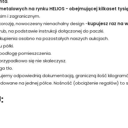
nta
.
metalowych na rynku HELIOS - obejmującej kilkaset tysi
kim i zagranicznym.
 korozję, nowoczesny nienachalny design -
kupujesz raz na wi
śrub, na podstawie instrukcji dołączonej do paczki.
kupienia osobno na pozostałych naszych aukcjach.
 półki.
 podłogę pomieszczenia.
przypadkowo się nie skaleczysz.
a tło.
rujemy odpowiednią dokumentacją, graniczną ilość kilogram
adowane na jednej półce. Nośność (obciążenie regałów) to
: