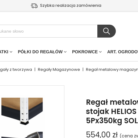
Szybka realizacja zamówienia
ATKI
PÓŁKI DO REGAŁÓW
POKROWCE
ART. OGROD
egały z tworzywa
|
Regały Magazynowe
|
Regał metalowy magazyno
Regał metal
stojak HELIO
5Px350kg SO
554,00 zł
(cena zw