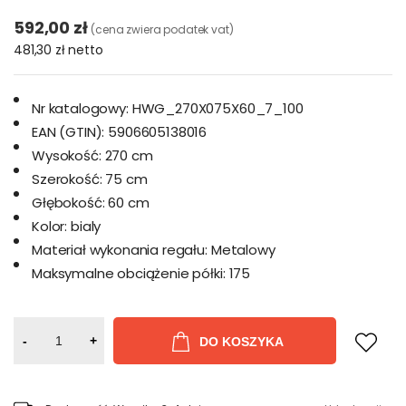
592,00 zł
(cena zwiera podatek vat)
481,30 zł
netto
Nr katalogowy:
HWG_270X075X60_7_100
EAN (GTIN):
5906605138016
Wysokość:
270 cm
Szerokość:
75 cm
Głębokość:
60 cm
Kolor:
bialy
Materiał wykonania regału:
Metalowy
Maksymalne obciążenie półki:
175
-
+
DO KOSZYKA