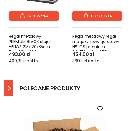
DO KOSZYKA
DO KOSZYKA
Regał metalowy
Regał metalowy regał
PREMIUM BLACK stojak
magazynowy garażowy
HELIOS 213x120x35cm
HELIOS premium
5Px400kg 300TYS WAR
213x150x40 4x275kg
493,00 zł
454,00 zł
400,81 zł
netto
369,11 zł
netto
POLECANE PRODUKTY