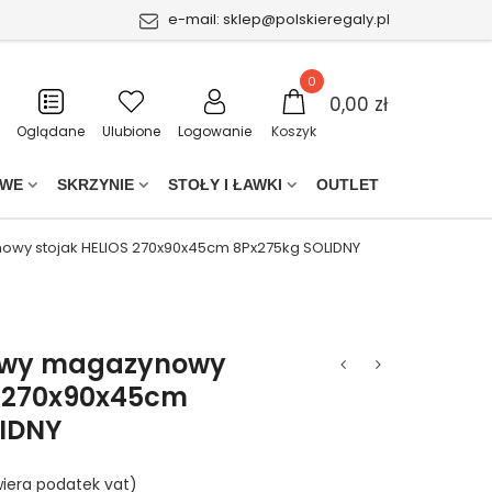
e-mail:
sklep@polskieregaly.pl
0
0,00 zł
Oglądane
Ulubione
Logowanie
Koszyk
OWE
SKRZYNIE
STOŁY I ŁAWKI
OUTLET
wy stojak HELIOS 270x90x45cm 8Px275kg SOLIDNY
owy magazynowy
S 270x90x45cm
IDNY
iera podatek vat)