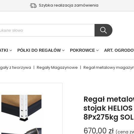
Szybka realizacja zamówienia
ATKI
PÓŁKI DO REGAŁÓW
POKROWCE
ART. OGROD
egały z tworzywa
|
Regały Magazynowe
|
Regał metalowy magazyno
Regał metal
stojak HELIO
8Px275kg SOL
670,00 zł
(cena zw