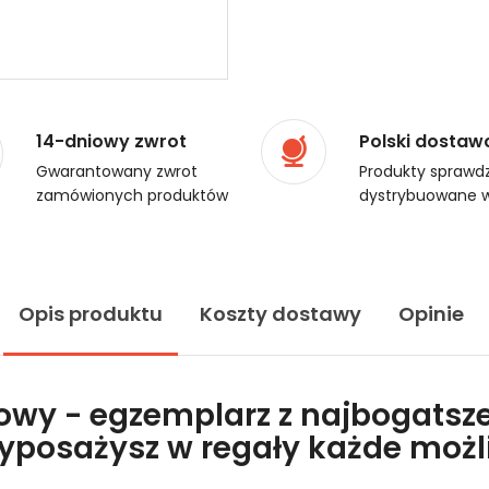
14-dniowy zwrot
Polski dostaw
Gwarantowany zwrot
Produkty sprawdz
zamówionych produktów
dystrybuowane w
Opis produktu
Koszty dostawy
Opinie
lowy - egzemplarz z najbogatsze
wyposażysz w regały każde moż