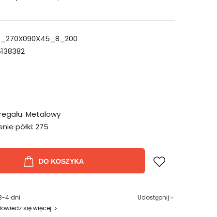
_270X090X45_8_200
138382
regału:
Metalowy
ie półki:
275
DO KOSZYKA
3-4 dni
Udostępnij
Dowiedz się więcej