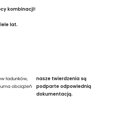
ęcy kombinacji!
ele lat.
ów ładunków,
nasze twierdzenia są
 suma obciążeń
podparte odpowiednią
dokumentacją.