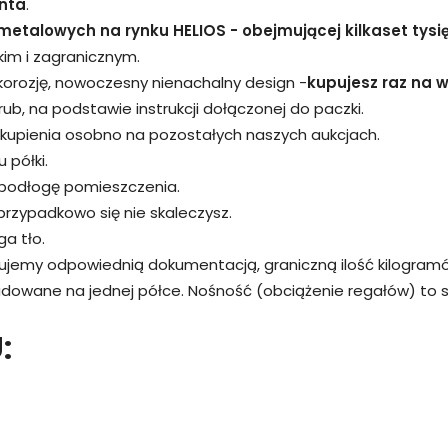
nta
.
metalowych na rynku HELIOS - obejmującej kilkaset tysi
kim i zagranicznym.
 korozję, nowoczesny nienachalny design -
kupujesz raz na wi
śrub, na podstawie instrukcji dołączonej do paczki.
kupienia osobno na pozostałych naszych aukcjach.
 półki.
 podłogę pomieszczenia.
przypadkowo się nie skaleczysz.
a tło.
rujemy odpowiednią dokumentacją, graniczną ilość kilogram
adowane na jednej półce. Nośność (obciążenie regałów) to
: