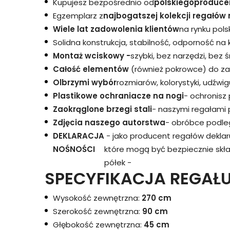
Kupujesz bezpośrednio od
polskiego
produce
Egzemplarz z
najbogatszej kolekcji regałów 
Wiele lat zadowolenia klientów
na rynku pols
Solidna konstrukcja, stabilność, odporność na
Montaż wciskowy -
szybki, bez narzędzi, bez 
Całość elementów
(również pokrowce) do za
Olbrzymi wybór
rozmiarów, kolorystyki, udźwigu
Plastikowe ochraniacze na nogi
- ochronisz
Zaokrąglone brzegi stali
- naszymi regałami 
Zdjęcia naszego autorstwa
- obróbce podleg
DEKLARACJA
- jako producent regałów dekla
NOŚNOŚCI
które mogą być bezpiecznie skł
półek -
SPECYFIKACJA REGAŁU
Wysokość zewnętrzna:
270 cm
Szerokość zewnętrzna:
90 cm
Głębokość zewnętrzna:
45 cm