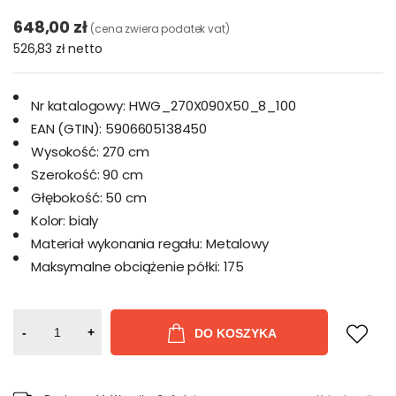
648,00 zł
(cena zwiera podatek vat)
526,83 zł
netto
Nr katalogowy:
HWG_270X090X50_8_100
EAN (GTIN):
5906605138450
Wysokość:
270 cm
Szerokość:
90 cm
Głębokość:
50 cm
Kolor:
bialy
Materiał wykonania regału:
Metalowy
Maksymalne obciążenie półki:
175
-
+
DO KOSZYKA