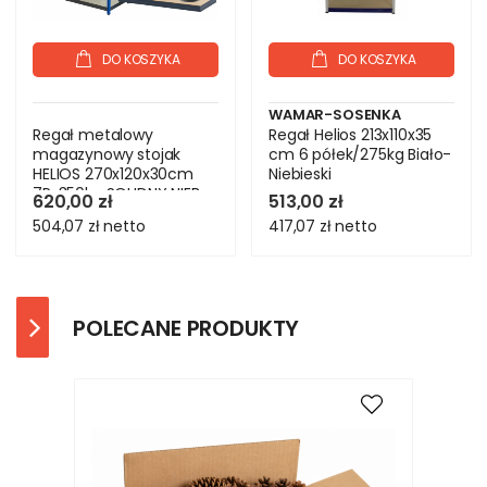
DO KOSZYKA
DO KOSZYKA
WAMAR-SOSENKA
Regał metalowy
Regał Helios 213x110x35
magazynowy stojak
cm 6 półek/275kg Biało-
HELIOS 270x120x30cm
Niebieski
7Px350kg SOLIDNY NIEB
620,00 zł
513,00 zł
504,07 zł
netto
417,07 zł
netto
POLECANE PRODUKTY