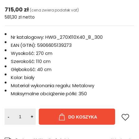
715,00 zł
(cena zwiera podatek vat)
581,30 zł
netto
Nr katalogowy:
HWG_270X110X40_8_300
EAN (GTIN):
5906605139273
Wysokość:
270 cm
Szerokość:
110 cm
Głębokość:
40 cm
Kolor:
bialy
Materiał wykonania regału:
Metalowy
Maksymalne obciążenie półki:
350
-
+
DO KOSZYKA