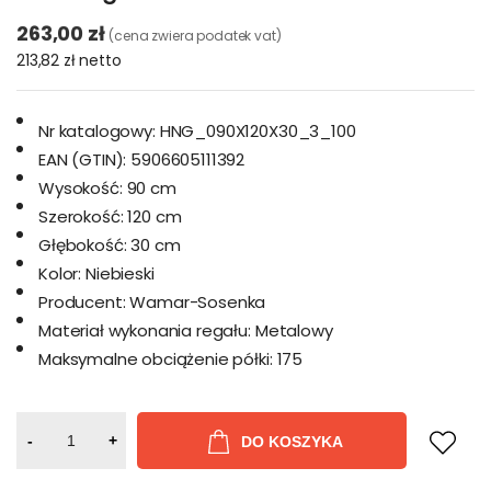
263,00 zł
(cena zwiera podatek vat)
213,82 zł
netto
Nr katalogowy:
HNG_090X120X30_3_100
EAN (GTIN):
5906605111392
Wysokość:
90 cm
Szerokość:
120 cm
Głębokość:
30 cm
Kolor:
Niebieski
Producent:
Wamar-Sosenka
Materiał wykonania regału:
Metalowy
Maksymalne obciążenie półki:
175
-
+
DO KOSZYKA