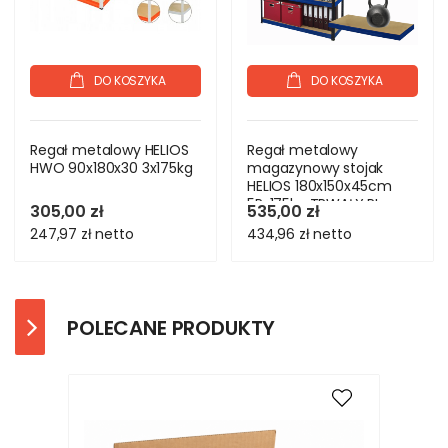
DO KOSZYKA
DO KOSZYKA
Regał metalowy HELIOS
Regał metalowy
HWO 90x180x30 3x175kg
magazynowy stojak
HELIOS 180x150x45cm
5Px175kg TRWAŁY PL
305,00 zł
535,00 zł
247,97 zł
netto
434,96 zł
netto
POLECANE PRODUKTY